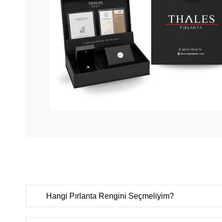
Hangi Pırlanta Rengini Seçmeliyim?
D color
(Çok nadir bulunan ekstra beyaz),
E color
(Nadi