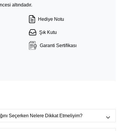
cesi altındadır.
Hediye Notu
Şık Kutu
Garanti Sertifikası
lığını Seçerken Nelere Dikkat Etmeliyim?
r bulunur.),
VVS
(Mikroskop ortamında