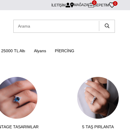
0
0
MAĞAZA
İLETİŞİM
SEPETIM
25000 TL Altı
Alyans
PİERCİNG
NTAGE TASARIMLAR
5 TAŞ PIRLANTA