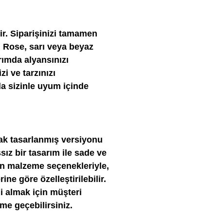
lir. Siparişinizi tamamen
z. Rose, sarı veya beyaz
arımda alyansınızı
zi ve tarzınızı
da sizinle uyum içinde
arak tasarlanmış versiyonu
ız bir tasarım ile sade ve
n malzeme seçenekleriyle,
ine göre özelleştirilebilir.
i almak için müşteri
me geçebilirsiniz.