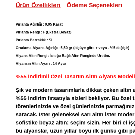
Ürün Özellikleri
Ödeme Seçenekleri
Pırlanta Ağırlığı : 0,05 Karat
Pırlanta Rengi : F (Ekstra Beyaz)
Pırlanta Berraklık : SI
Ortalama Alyans Ağırlığı : 5,50 gr (ölçüye göre + veya - %5 değişir)
Alyans Altın Rengi : İsteğe Bağlı Altın Renginde Üretim.
Alyansın Altın Ayarı : 14 Ayar
%55 İndirimli Özel Tasarım Altın Alyans Modeli
Şık ve modern tasarımlarla dikkat çeken altın
%55 indirim fırsatıyla sizleri bekliyor. Bu özel t
törenlerinizde ve özel günlerinizde parmağınızı
saracak. İster geleneksel sarı altın ister moder
sofistike beyaz altın; seçim sizin. Her biri el iş
bu alyanslar, uzun yıllar boyu ilk günkü gibi