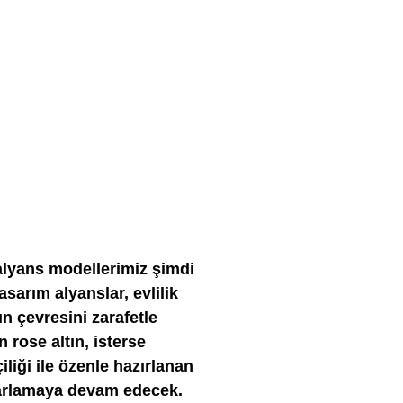
 alyans modellerimiz şimdi
asarım alyanslar, evlilik
n çevresini zarafetle
n rose altın, isterse
çiliği ile özenle hazırlanan
 parlamaya devam edecek.