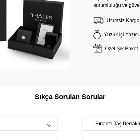
sorumluluğu ve güven
Ücretsiz Kargo
Yüzük İçi Yazısı
Özel Şık Paket
Sıkça Sorulan Sorular
Pırlanta Taş Berrak
r bulunan
FL-IF
(Tertemiz, çok nadi