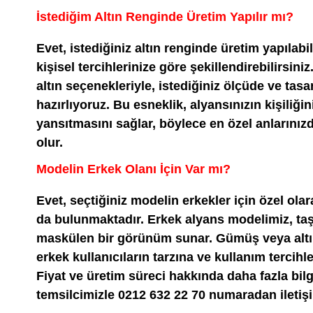
İstediğim Altın Renginde Üretim Yapılır mı?
Evet, istediğiniz altın renginde üretim yapılabi
kişisel tercihlerinize göre şekillendirebilirsini
altın seçenekleriyle, istediğiniz ölçüde ve tas
hazırlıyoruz. Bu esneklik, alyansınızın kişiliğini
yansıtmasını sağlar, böylece en özel anlarınız
olur.
Modelin Erkek Olanı İçin Var mı?
Evet, seçtiğiniz modelin erkekler için özel ol
da bulunmaktadır. Erkek alyans modelimiz, taşs
maskülen bir görünüm sunar. Gümüş veya altı
erkek kullanıcıların tarzına ve kullanım tercihler
Fiyat ve üretim süreci hakkında daha fazla bilg
temsilcimizle 0212 632 22 70 numaradan iletişi