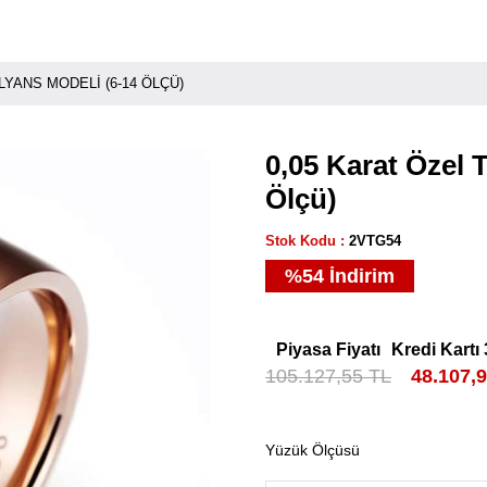
LYANS MODELI (6-14 ÖLÇÜ)
0,05 Karat Özel 
Ölçü)
Stok Kodu
2VTG54
%
54
İndirim
Piyasa Fiyatı
Kredi Kartı 
105.127,55 TL
48.107,
Yüzük Ölçüsü