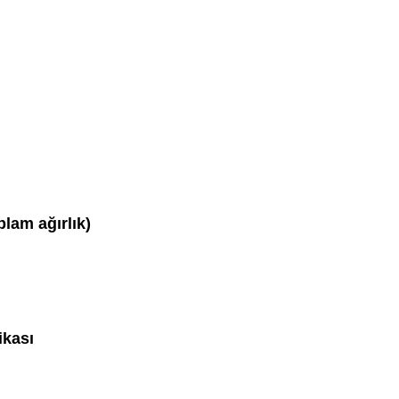
plam ağırlık)
ikası