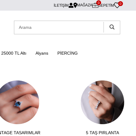
0
0
MAĞAZA
İLETİŞİM
SEPETIM
25000 TL Altı
Alyans
PİERCİNG
NTAGE TASARIMLAR
5 TAŞ PIRLANTA