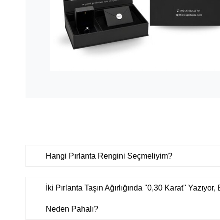
Hangi Pırlanta Rengini Seçmeliyim?
D color
(Çok nadir bulunan ekstra beyaz),
E color
(Nadi
ekstra beyaz),
F color
(Ekstra beyaz),
G color
(Beyaz Plu
İki Pırlanta Taşın Ağırlığında ''0,30 Karat'' Yazıyor,
(Beyaz),
I color
(Çok hafif renkli beyaz),
J color
(Hafif re
color
(Renkli beyaz),
L color
(Çok renkli beyaz),
M-Z colo
Neden Pahalı?
(Sarı, kahve, gri ton oldukça yoğundur).