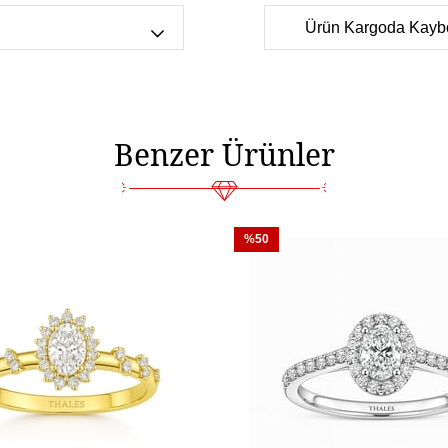
tanımlamanız yeterli olac
Ürün Kargoda Kayb
Satın almış olduğunuz m
lduğunuz isme
yapılmaktadır. Olası kay
ürün üretip size gönderi
beklemiyorsunuz.
Benzer Ürünler
%50