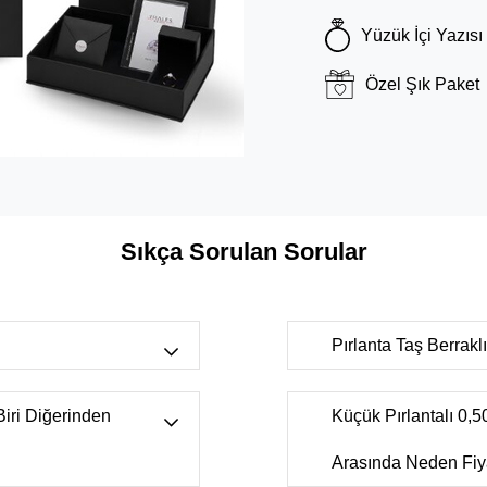
Yüzük İçi Yazısı
Özel Şık Paket
Sıkça Sorulan Sorular
Pırlanta Taş Berrak
r bulunan
FL-IF
(Tertemiz, çok nadi
s),
H color
ancak uzmanlar tarafında
 Biri Diğerinden
Küçük Pırlantalı 0,50
nkli beyaz),
K
VS
(Büyüteçler yardımıyla
r aralığı
Arasında Neden Fiya
SI1
(Büyüteçler yardımıyl