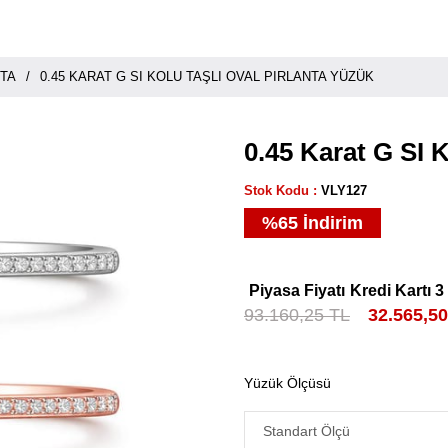
NTA
0.45 KARAT G SI KOLU TAŞLI OVAL PIRLANTA YÜZÜK
0.45 Karat G SI 
Stok Kodu
VLY127
%
65
İndirim
Piyasa Fiyatı
Kredi Kartı 3
93.160,25 TL
32.565,5
Yüzük Ölçüsü