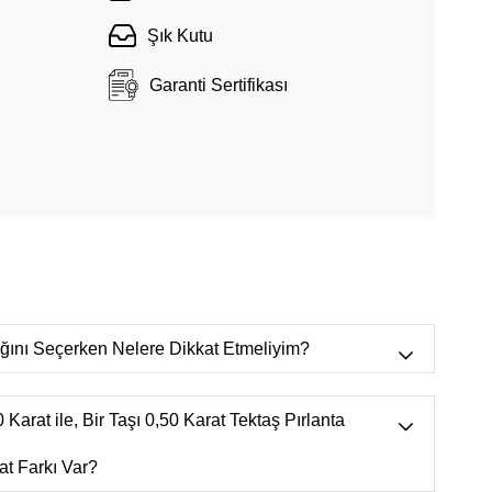
Şık Kutu
Garanti Sertifikası
lığını Seçerken Nelere Dikkat Etmeliyim?
r bulunur.),
VVS
(Mikroskop ortamında
n görülebilecek çok çok küçük doğal izler.)
 Karat ile, Bir Taşı 0,50 Karat Tektaş Pırlanta
 görülebilecek çok çok küçük doğal izler.),
t Farkı Var?
a görülebilecek çok küçük doğal izler, çıplak