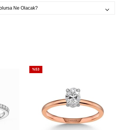
aktır.
olursa Ne Olacak?
ücevhere değeri üzerinden sigorta
ıp durumunda Thales pırlanta olarak biz yeni
yoruz.
Siz sigortanın ödeme süresini
%53