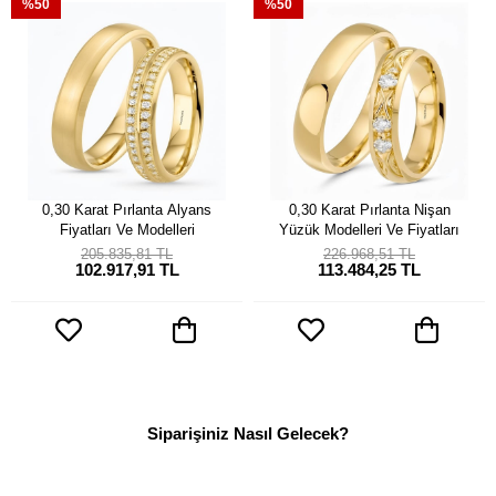
%50
%50
0,30 Karat Pırlanta Alyans
0,30 Karat Pırlanta Nişan
Fiyatları Ve Modelleri
Yüzük Modelleri Ve Fiyatları
205.835,81 TL
226.968,51 TL
102.917,91 TL
113.484,25 TL
Siparişiniz Nasıl Gelecek?