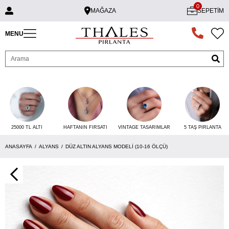
0
MAĞAZA
SEPETIM
MENU
25000 TL ALTI
VINTAGE TASARIMLAR
5 TAŞ PIRLANTA
HAFTANIN FIRSATI
ANASAYFA
ALYANS
DÜZ ALTIN ALYANS MODELI (10-16 ÖLÇÜ)