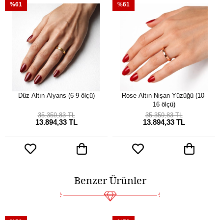
%61
%61
Düz Altın Alyans (6-9 ölçü)
Rose Altın Nişan Yüzüğü (10-
16 ölçü)
35.359,83 TL
35.359,83 TL
13.894,33 TL
13.894,33 TL
Benzer Ürünler