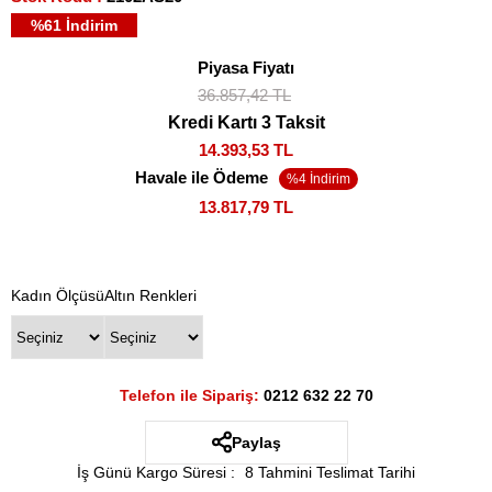
%
61
İndirim
Piyasa Fiyatı
36.857,42 TL
Kredi Kartı 3 Taksit
14.393,53 TL
Havale ile Ödeme
13.817,79 TL
Kadın Ölçüsü
Altın Renkleri
Telefon ile Sipariş:
0212 632 22 70
Paylaş
İş Günü Kargo Süresi
:
8 Tahmini Teslimat Tarihi