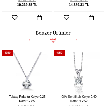
38.438,75 TL
26.162,38 TL
19.219,38 TL
14.389,31 TL
Benzer Ürünler
%50
%50
Tektaş Pırlanta Kolye 0,25
GIA Sertifikalı Kolye 0.40
Karat G VS
Karat H VS2