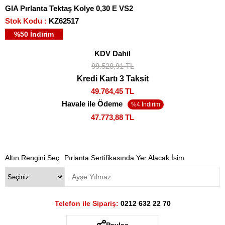
GIA Pırlanta Tektaş Kolye 0,30 E VS2
Stok Kodu
KZ62517
%
50
İndirim
KDV Dahil
99.528,91 TL
Kredi Kartı 3 Taksit
49.764,45 TL
Havale ile Ödeme
47.773,88 TL
Altın Rengini Seç
Pırlanta Sertifikasında Yer Alacak İsim
Telefon ile Sipariş:
0212 632 22 70