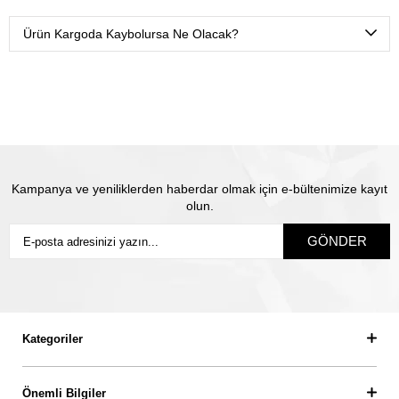
Ürünlerimizi Yurtiçi kargo ile sadece sizin belirtmiş
olduğunuz isme teslim olacak şekilde sigortalı olarak
Ürün Kargoda Kaybolursa Ne Olacak?
gönderiyoruz.
Satın almış olduğunuz mücevhere değeri üzerinden
sigorta yapılmaktadır. Olası kayıp durumunda Thales
pırlanta olarak biz yeni ürün üretip size gönderiyoruz.
Siz
sigortanın ödeme süresini beklemiyorsunuz.
Kampanya ve yeniliklerden haberdar olmak için e-bültenimize kayıt
olun.
GÖNDER
Kategoriler
Önemli Bilgiler