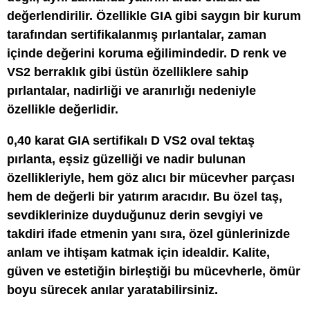
değerlendirilir. Özellikle GIA gibi saygın bir kurum
tarafından sertifikalanmış pırlantalar, zaman
içinde değerini koruma eğilimindedir. D renk ve
VS2 berraklık gibi üstün özelliklere sahip
pırlantalar, nadirliği ve aranırlığı nedeniyle
özellikle değerlidir.
0,40 karat GIA sertifikalı D VS2 oval tektaş
pırlanta, eşsiz güzelliği ve nadir bulunan
özellikleriyle, hem göz alıcı bir mücevher parçası
hem de değerli bir yatırım aracıdır. Bu özel taş,
sevdiklerinize duyduğunuz derin sevgiyi ve
takdiri ifade etmenin yanı sıra, özel günlerinizde
anlam ve ihtişam katmak için idealdir. Kalite,
güven ve estetiğin birleştiği bu mücevherle, ömür
boyu sürecek anılar yaratabilirsiniz.