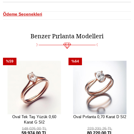
Ödeme Seçenekleri
Benzer Pırlanta Modelleri
%59
%64
Oval Tek Taş Yüzük 0,60
Oval Pırlanta 0,70 Karat D SI2
Karat G SI2
148.025,00 TL
223.231,25 TL
59.974,00 TL
80.220,00 TL