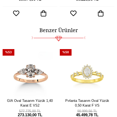
Benzer Ürünler
%53
%50
GIA Oval Tasarım Yüzük 1,40
Pırlanta Tasarım Oval Yüzük
Karat E VS2
0,50 Karat F VS
577.775,00 TL
90.999,56 TL
273.130,00 TL
45.499,78 TL