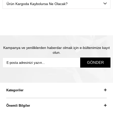
olduğunuz isme teslim olacak şekilde sigortalı olarak
Ürün Kargoda Kaybolursa Ne Olacak?
gönderiyoruz.
Satın almış olduğunuz mücevhere değeri üzerinden
sigorta yapılmaktadır. Olası kayıp durumunda Thales
pırlanta olarak biz yeni ürün üretip size gönderiyoruz.
Siz
sigortanın ödeme süresini beklemiyorsunuz.
Kampanya ve yeniliklerden haberdar olmak için e-bültenimize kayıt
olun.
GÖNDER
Kategoriler
Önemli Bilgiler