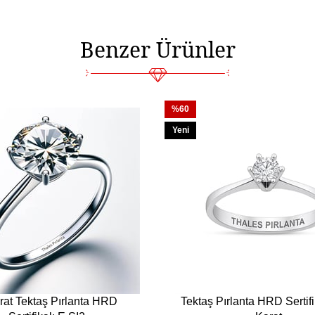
ürün üretip size gönderi
beklemiyorsunuz.
Benzer Ürünler
%60
Yeni
Ürün
rat Tektaş Pırlanta HRD
Tektaş Pırlanta HRD Sertifi