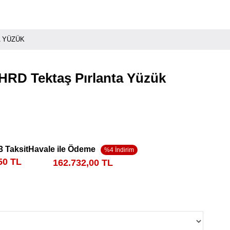
A YÜZÜK
 HRD Tektaş Pırlanta Yüzük
3 Taksit
Havale ile Ödeme
50 TL
162.732,00 TL