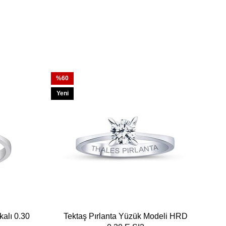
yoruz.
Siz sigortanın ödeme süresini
%60
Yeni
Ürün
kalı 0.30
Tektaş Pırlanta Yüzük Modeli HRD