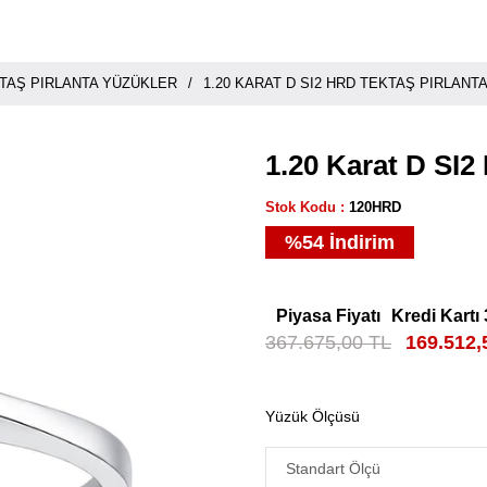
TAŞ PIRLANTA YÜZÜKLER
1.20 KARAT D SI2 HRD TEKTAŞ PIRLANT
1.20 Karat D SI2
Stok Kodu
120HRD
%
54
İndirim
Piyasa Fiyatı
Kredi Kartı 
367.675,00 TL
169.512,
Yüzük Ölçüsü