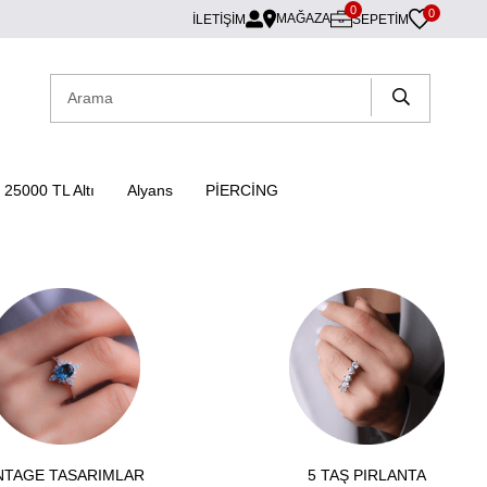
0
0
MAĞAZA
İLETİŞİM
SEPETIM
25000 TL Altı
Alyans
PİERCİNG
NTAGE TASARIMLAR
5 TAŞ PIRLANTA