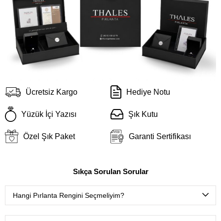
Ücretsiz Kargo
Hediye Notu
Yüzük İçi Yazısı
Şık Kutu
Özel Şık Paket
Garanti Sertifikası
Sıkça Sorulan Sorular
Hangi Pırlanta Rengini Seçmeliyim?
D color
(Çok nadir bulunan ekstra beyaz),
E color
(Nadir