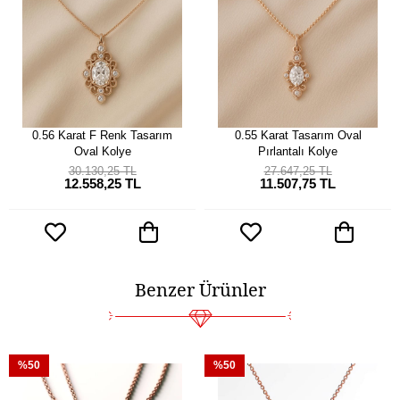
0.56 Karat F Renk Tasarım
0.55 Karat Tasarım Oval
Oval Kolye
Pırlantalı Kolye
30.130,25 TL
27.647,25 TL
12.558,25 TL
11.507,75 TL
Benzer Ürünler
%50
%50