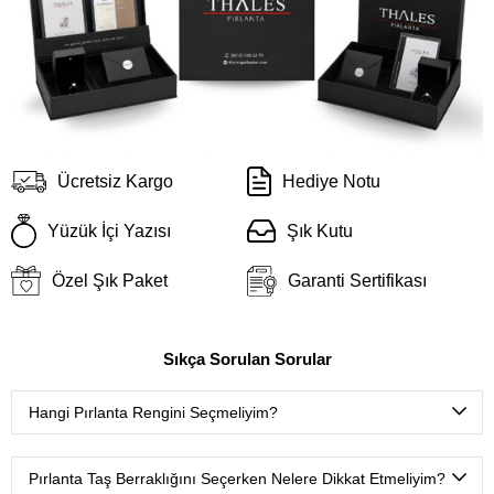
Ücretsiz Kargo
Hediye Notu
Yüzük İçi Yazısı
Şık Kutu
Özel Şık Paket
Garanti Sertifikası
Sıkça Sorulan Sorular
Hangi Pırlanta Rengini Seçmeliyim?
D color
(Çok nadir bulunan ekstra beyaz),
E color
(Nadir
bulunan ekstra beyaz),
F color
(Ekstra beyaz),
G color
Pırlanta Taş Berraklığını Seçerken Nelere Dikkat Etmeliyim?