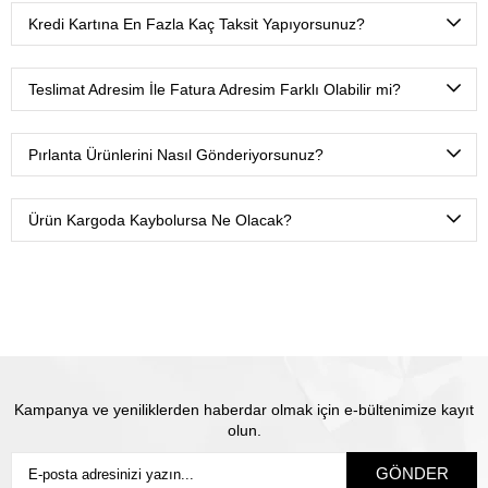
pahalıya kendilerinden almanızı sağlamaktır.
gerçekleştirebilirsiniz. Kapıda ödeme seçeneğimiz yoktur.
şifrelemektedir. Sitemizden gönül rahatlığıyla %100
Kredi Kartına En Fazla Kaç Taksit Yapıyorsunuz?
güvenli alışveriş yapabilirsiniz.
Mevcut yasalar gereği kredi kartlarına maksimum 3 taksit
yapabiliyoruz.
Teslimat Adresim İle Fatura Adresim Farklı Olabilir mi?
Tabii ki. Ödeme esnasında fatura ve teslimat adreslerini
farklı tanımlamanız yeterli olacaktır.
Pırlanta Ürünlerini Nasıl Gönderiyorsunuz?
Ürünlerimizi Yurtiçi kargo ile sadece sizin belirtmiş
olduğunuz isme teslim olacak şekilde sigortalı olarak
Ürün Kargoda Kaybolursa Ne Olacak?
gönderiyoruz.
Satın almış olduğunuz mücevhere değeri üzerinden
sigorta yapılmaktadır. Olası kayıp durumunda Thales
pırlanta olarak biz yeni ürün üretip size gönderiyoruz.
Siz
sigortanın ödeme süresini beklemiyorsunuz.
Kampanya ve yeniliklerden haberdar olmak için e-bültenimize kayıt
olun.
GÖNDER