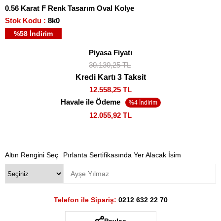
0.56 Karat F Renk Tasarım Oval Kolye
Stok Kodu
8k0
%
58
İndirim
Piyasa Fiyatı
30.130,25 TL
Kredi Kartı 3 Taksit
12.558,25 TL
Havale ile Ödeme
12.055,92 TL
Altın Rengini Seç
Pırlanta Sertifikasında Yer Alacak İsim
Telefon ile Sipariş:
0212 632 22 70