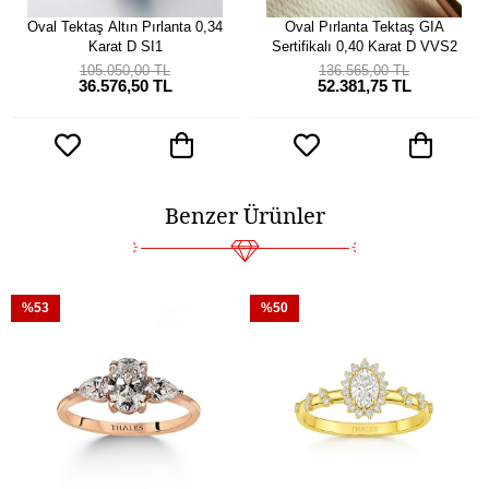
Oval Tektaş Altın Pırlanta 0,34
Oval Pırlanta Tektaş GIA
Karat D SI1
Sertifikalı 0,40 Karat D VVS2
105.050,00 TL
136.565,00 TL
36.576,50 TL
52.381,75 TL
Benzer Ürünler
%53
%50