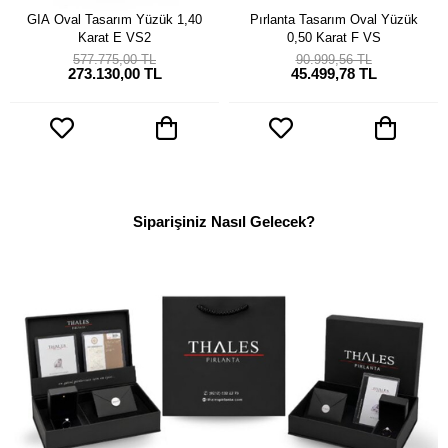
GIA Oval Tasarım Yüzük 1,40
Pırlanta Tasarım Oval Yüzük
Karat E VS2
0,50 Karat F VS
577.775,00 TL
90.999,56 TL
273.130,00 TL
45.499,78 TL
Siparişiniz Nasıl Gelecek?