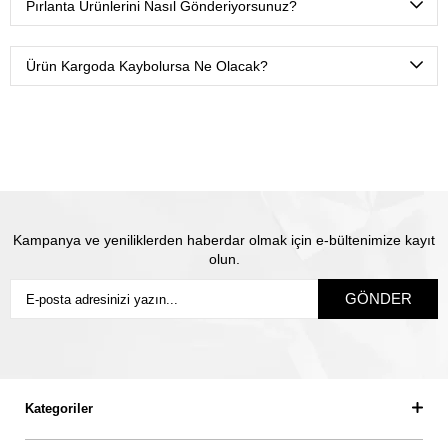
Pırlanta Ürünlerini Nasıl Gönderiyorsunuz?
Ürünlerimizi Yurtiçi kargo ile sadece sizin belirtmiş
olduğunuz isme teslim olacak şekilde sigortalı olarak
Ürün Kargoda Kaybolursa Ne Olacak?
gönderiyoruz.
Satın almış olduğunuz mücevhere değeri üzerinden
sigorta yapılmaktadır. Olası kayıp durumunda Thales
pırlanta olarak biz yeni ürün üretip size gönderiyoruz.
Siz
sigortanın ödeme süresini beklemiyorsunuz.
Kampanya ve yeniliklerden haberdar olmak için e-bültenimize kayıt
olun.
GÖNDER
Kategoriler