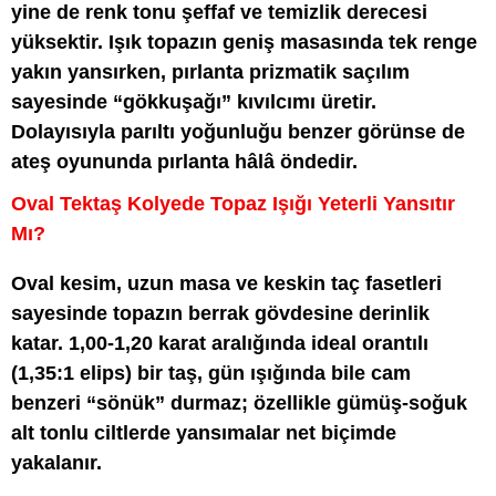
yine de renk tonu şeffaf ve temizlik derecesi
yüksektir. Işık topazın geniş masasında tek renge
yakın yansırken, pırlanta prizmatik saçılım
sayesinde “gökkuşağı” kıvılcımı üretir.
Dolayısıyla parıltı yoğunluğu benzer görünse de
ateş oyununda pırlanta hâlâ öndedir.
Oval Tektaş Kolyede Topaz Işığı Yeterli Yansıtır
Mı?
Oval kesim, uzun masa ve keskin taç fasetleri
sayesinde topazın berrak gövdesine derinlik
katar. 1,00-1,20 karat aralığında ideal orantılı
(1,35:1 elips) bir taş, gün ışığında bile cam
benzeri “sönük” durmaz; özellikle gümüş-soğuk
alt tonlu ciltlerde yansımalar net biçimde
yakalanır.