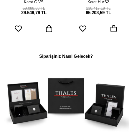
Karat G VS
Karat H VS2
59.099,58 TL
130.417,19 TL
29.549,79 TL
65.208,59 TL
Siparişiniz Nasıl Gelecek?