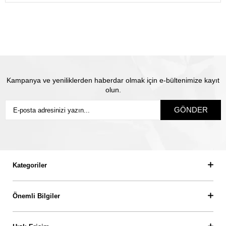
Satın almış olduğunuz mücevhere değeri üzerinden
sigorta yapılmaktadır. Olası kayıp durumunda Thales
pırlanta olarak biz yeni ürün üretip size gönderiyoruz.
Siz
sigortanın ödeme süresini beklemiyorsunuz.
Kampanya ve yeniliklerden haberdar olmak için e-bültenimize kayıt
olun.
GÖNDER
Kategoriler
Önemli Bilgiler