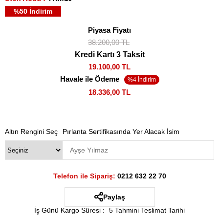
%
50
İndirim
Piyasa Fiyatı
38.200,00 TL
Kredi Kartı 3 Taksit
19.100,00 TL
Havale ile Ödeme
18.336,00 TL
Altın Rengini Seç
Pırlanta Sertifikasında Yer Alacak İsim
Telefon ile Sipariş:
0212 632 22 70
Paylaş
İş Günü Kargo Süresi
:
5 Tahmini Teslimat Tarihi