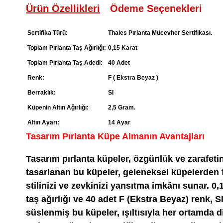
Ürün Özellikleri
Ödeme Seçenekleri
Sertifika Türü:
Thales Pırlanta Mücevher Sertifikası.
Toplam Pırlanta Taş Ağırlığı:
0,15 Karat
Toplam Pırlanta Taş Adedi:
40 Adet
Renk:
F ( Ekstra Beyaz )
Berraklık:
SI
Küpenin Altın Ağırlığı:
2,5 Gram.
Altın Ayarı:
14 Ayar
Tasarım Pırlanta Küpe Almanın Avantajları
Tasarım pırlanta küpeler, özgünlük ve zarafeti
tasarlanan bu küpeler, geleneksel küpelerden fa
stilinizi ve zevkinizi yansıtma imkânı sunar. 0,
taş ağırlığı ve 40 adet F (Ekstra Beyaz) renk, SI
süslenmiş bu küpeler, ışıltısıyla her ortamda d