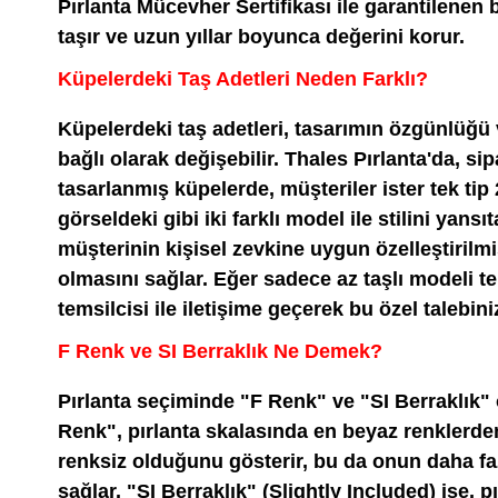
Pırlanta Mücevher Sertifikası ile garantilenen 
taşır ve uzun yıllar boyunca değerini korur.
Küpelerdeki Taş Adetleri Neden Farklı?
Küpelerdeki taş adetleri, tasarımın özgünlüğü 
bağlı olarak değişebilir. Thales Pırlanta'da, si
tasarlanmış küpelerde, müşteriler ister tek tip 20
görseldeki gibi iki farklı model ile stilini yansıt
müşterinin kişisel zevkine uygun özelleştiril
olmasını sağlar. Eğer sadece az taşlı modeli te
temsilcisi ile iletişime geçerek bu özel talebinizi
F Renk ve SI Berraklık Ne Demek?
Pırlanta seçiminde "F Renk" ve "SI Berraklık" 
Renk", pırlanta skalasında en beyaz renklerden 
renksiz olduğunu gösterir, bu da onun daha faz
sağlar. "SI Berraklık" (Slightly Included) ise, p