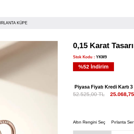
PIRLANTA KÜPE
0,15 Karat Tasar
Stok Kodu
YKM9
%
52
İndirim
Piyasa Fiyatı
Kredi Kartı 3
52.525,00 TL
25.068,7
Altın Rengini Seç
Pırlanta Ser