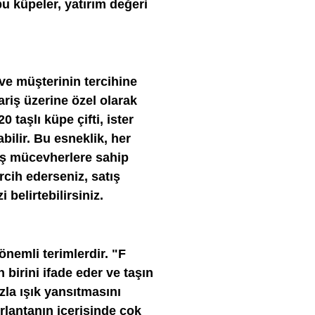
bu küpeler, yatırım değeri
ve müşterinin tercihine
pariş üzerine özel olarak
 taşlı küpe çifti, ister
abilir. Bu esneklik, her
miş mücevherlere sahip
rcih ederseniz, satış
 belirtebilirsiniz.
önemli terimlerdir. "F
birini ifade eder ve taşın
la ışık yansıtmasını
ırlantanın içerisinde çok