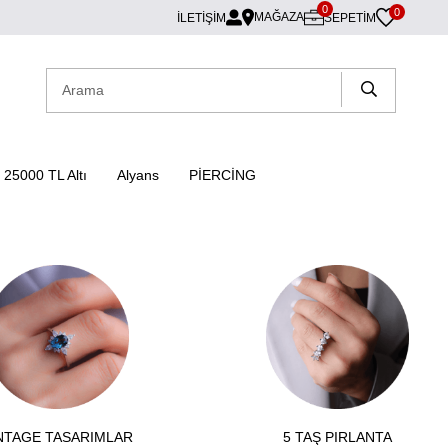
0
0
MAĞAZA
İLETİŞİM
SEPETIM
25000 TL Altı
Alyans
PİERCİNG
NTAGE TASARIMLAR
5 TAŞ PIRLANTA