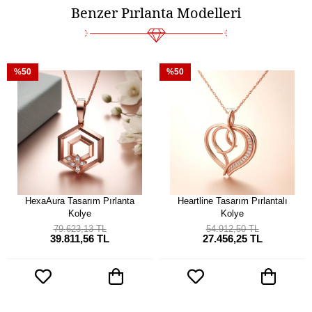
Benzer Pırlanta Modelleri
%50
%50
HexaAura Tasarım Pırlanta
Heartline Tasarım Pırlantalı
Kolye
Kolye
79.623,13 TL
54.912,50 TL
39.811,56 TL
27.456,25 TL