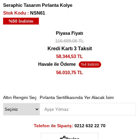
Seraphic Tasarım Pırlanta Kolye
Stok Kodu
NSN61
%
50
İndirim
Piyasa Fiyatı
116.689,06 TL
Kredi Kartı 3 Taksit
58.344,53 TL
Havale ile Ödeme
56.010,75 TL
Altın Rengini Seç
Pırlanta Sertifikasında Yer Alacak İsim
Telefon ile Sipariş:
0212 632 22 70