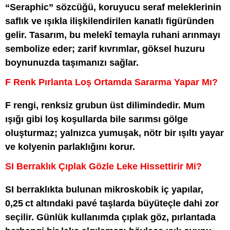
“Seraphic” sözcüğü, koruyucu seraf meleklerinin
saflık ve ışıkla ilişkilendirilen kanatlı figüründen
gelir. Tasarım, bu melekî temayla ruhani arınmayı
sembolize eder; zarif kıvrımlar, göksel huzuru
boynunuzda taşımanızı sağlar.
F Renk Pırlanta Loş Ortamda Sararma Yapar Mı?
F rengi, renksiz grubun üst dilimindedir. Mum
ışığı gibi loş koşullarda bile sarımsı gölge
oluşturmaz; yalnızca yumuşak, nötr bir ışıltı yayar
ve kolyenin parlaklığını korur.
SI Berraklık Çıplak Gözle Leke Hissettirir Mi?
SI berraklıkta bulunan mikroskobik iç yapılar,
0,25 ct altındaki pavé taşlarda büyüteçle dahi zor
seçilir. Günlük kullanımda çıplak göz, pırlantada