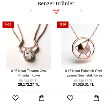
Benzer Ürünler
%50
%50
0,96 Karat Tasarım Oval
0,15 Karat Pırlantalı Özel
Pırlantalı Kolye
Tasarım Geometrik Kolye
58.344,53 TL
68.640,63 TL
29.172,27 TL
34.320,31 TL