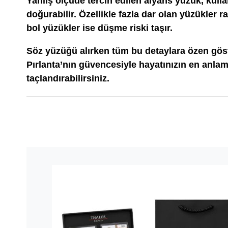
Yanlış ölçüde tercih edilen alyans yüzük, kulla
doğurabilir. Özellikle fazla dar olan yüzükler 
bol yüzükler ise düşme riski taşır.
Söz yüzüğü alırken tüm bu detaylara özen gös
Pırlanta’nın güvencesiyle hayatınızın en anlaml
taçlandırabilirsiniz.