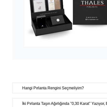
Hangi Pırlanta Rengini Seçmeliyim?
D color
(Çok nadir bulunan ekstra beyaz),
E color
(Nadi
ekstra beyaz),
F color
(Ekstra beyaz),
G color
(Beyaz Plu
İki Pırlanta Taşın Ağırlığında ''0,30 Karat'' Yazıyor,