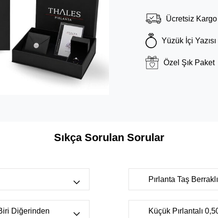
Ücretsiz Kargo
Yüzük İçi Yazısı
Özel Şık Paket
Sıkça Sorulan Sorular
Pırlanta Taş Berrak
r bulunan
FL-IF
(Tertemiz, çok nadi
s),
H color
ancak uzmanlar tarafında
 Biri Diğerinden
Küçük Pırlantalı 0,50