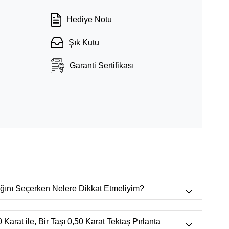
Hediye Notu
Şık Kutu
Garanti Sertifikası
lığını Seçerken Nelere Dikkat Etmeliyim?
r bulunur.),
VVS
(Mikroskop ortamında
n görülebilecek çok çok küçük doğal izler.)
 Karat ile, Bir Taşı 0,50 Karat Tektaş Pırlanta