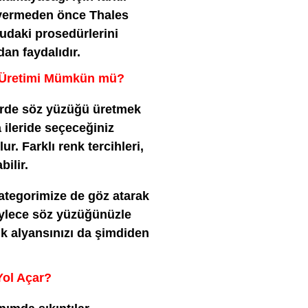
i vermeden önce Thales
udaki prosedürlerini
an faydalıdır.
ğü Üretimi Mümkün mü?
lerde söz yüzüğü üretmek
ileride seçeceğiniz
. Farklı renk tercihleri,
ilir.
ategorimize de göz atarak
öylece söz yüzüğünüzle
ik alyansınızı da şimdiden
Yol Açar?