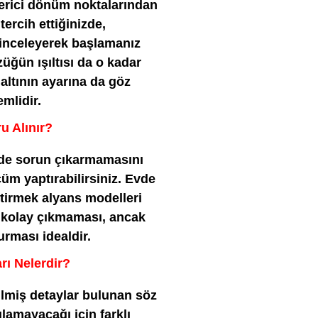
verici dönüm noktalarından
 tercih ettiğinizde,
i inceleyerek başlamanız
züğün ışıltısı da o kadar
altının ayarına da göz
mlidir.
u Alınır?
ide sorun çıkarmamasını
m yaptırabilirsiniz. Evde
ştirmek alyans modelleri
n kolay çıkmaması, ancak
rması idealdir.
rı Nelerdir?
rilmiş detaylar bulunan söz
lamayacağı için farklı