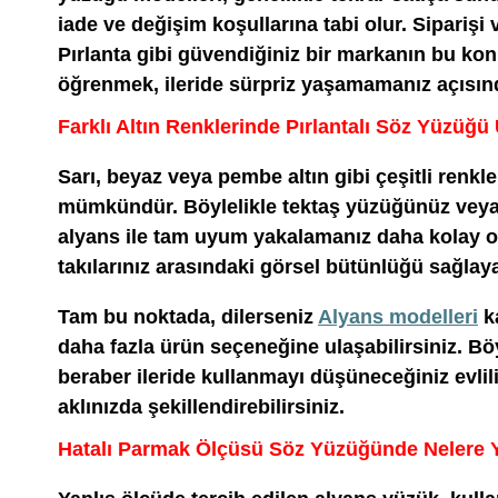
iade ve değişim koşullarına tabi olur. Sipariş
Pırlanta gibi güvendiğiniz bir markanın bu kon
öğrenmek, ileride sürpriz yaşamamanız açısınd
Farklı Altın Renklerinde Pırlantalı Söz Yüzü
Sarı, beyaz veya pembe altın gibi çeşitli renk
mümkündür. Böylelikle tektaş yüzüğünüz veya 
alyans ile tam uyum yakalamanız daha kolay olur
takılarınız arasındaki görsel bütünlüğü sağlayab
Tam bu noktada, dilerseniz
Alyans modelleri
k
daha fazla ürün seçeneğine ulaşabilirsiniz. B
beraber ileride kullanmayı düşüneceğiniz evlil
aklınızda şekillendirebilirsiniz.
Hatalı Parmak Ölçüsü Söz Yüzüğünde Nelere 