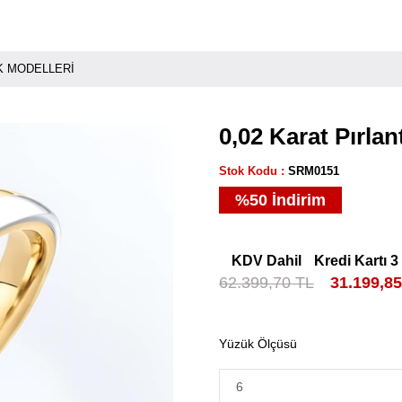
ÜK MODELLERI
0,02 Karat Pırla
Stok Kodu
SRM0151
%
50
İndirim
KDV Dahil
Kredi Kartı 3
62.399,70 TL
31.199,8
Yüzük Ölçüsü