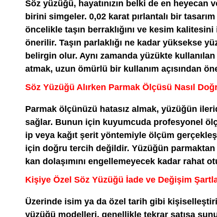
Söz yüzüğü, hayatınızın belki de en heyecan 
birini simgeler. 0,02 karat pırlantalı bir tasarım
öncelikle taşın berraklığını ve kesim kalitesin
önerilir. Taşın parlaklığı ne kadar yüksekse yü
belirgin olur. Aynı zamanda yüzükte kullanılan 
atmak, uzun ömürlü bir kullanım açısından öne
Söz Yüzüğü Alırken Parmak Ölçüsü Nasıl Doğr
Parmak ölçünüzü hatasız almak, yüzüğün iler
sağlar. Bunun için kuyumcuda profesyonel ölçü
ip veya kağıt şerit yöntemiyle ölçüm gerçekle
için doğru tercih değildir. Yüzüğün parmakta
kan dolaşımını engellemeyecek kadar rahat otu
Kişiye Özel Söz Yüzüğü İade ve Değişim Şartla
Üzerinde isim ya da özel tarih gibi kişiselleşti
yüzüğü modelleri, genellikle tekrar satışa sunu