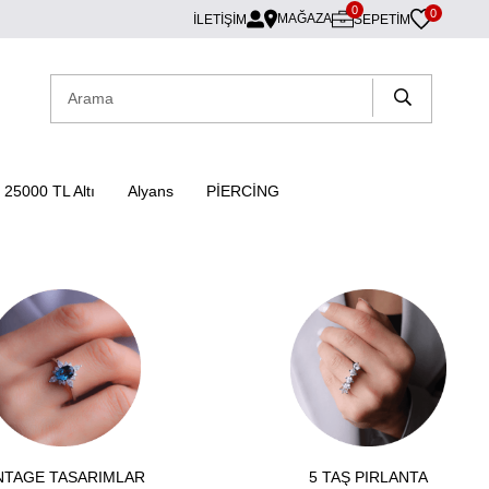
0
0
MAĞAZA
İLETİŞİM
SEPETIM
25000 TL Altı
Alyans
PİERCİNG
NTAGE TASARIMLAR
5 TAŞ PIRLANTA