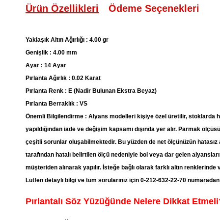
Ürün Özellikleri
Ödeme Seçenekleri
Yaklaşık Altın Ağırlığı : 4.00 gr
Genişlik : 4.00 mm
Ayar : 14 Ayar
Pırlanta Ağırlık : 0.02 Karat
Pırlanta Renk : E (Nadir Bulunan Ekstra Beyaz)
Pırlanta Berraklık : VS
Önemli Bilgilendirme : Alyans modelleri kişiye özel üretilir, stoklarda
yapıldığından iade ve değişim kapsamı dışında yer alır. Parmak ölçüsü
çeşitli sorunlar oluşabilmektedir. Bu yüzden de net ölçünüzün hatasız 
tarafından hatalı belirtilen ölçü nedeniyle bol veya dar gelen alyansları
müşteriden alınarak yapılır. İsteğe bağlı olarak farklı altın renklerinde
Lütfen detaylı bilgi ve tüm sorularınız için 0-212-632-22-70 numarada
Pırlantalı Söz Yüzüğünde Nelere Dikkat Etmeli