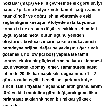
noktalar (maça) ve kilit çevresinde sık görülür. İyi
haber: “pırlanta kolye zinciri tamiri” çoğu zaman
mümkündür ve doğru lehim yöntemiyle eski
sağlamlığına kavuşur. Atölyede usta kuyumcu,
kopan iki uç arasına düşük sıcaklıkta lehim teli
uygulayarak metal bütünlüğünü yeniden
oluşturur; böylece zincirin çekme mukavemeti
neredeyse orijinal değerine yaklaşır. Eğer zincir
gözenekli, hollow (içi boş) yapıda ise tamir
sonrası ekstra bir güçlendirme halkası eklenmesi
uzun vadede kopmayı önler. Tamir süresi basit
lehimde 20 dk, karmaşık kilit değişiminde 1 – 2
gün arasıdır. İşçilik bedeli ise “pırlanta kolye
zinciri tamir fiyatları” açısından altın gramı, lehim
türü ve kilit modeline göre değişerek genellikle
pırlantasız takılarınkinden bir miktar yüksek
seyreder.