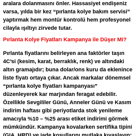
aralara dolanmasını önler. Hassasiyet endişeniz
varsa, yılda bir kez “pırlanta kolye bakım servisi”
yaptırmak hem montür kontrolü hem profesyonel
cilayla ışıltıyı zirvede tutar.
Pırlanta Kolye Fiyatları Kampanya ile Düşer Mi?
Pırlanta fiyatlarını belirleyen ana faktörler taşın
4C’si (kesim, karat, berraklık, renk) ve altındaki
altın gramajıdır; buna dolar/ons kuru da eklenince
liste fiyatı ortaya çıkar. Ancak markalar dönemsel
“pırlanta kolye fiyatları kampanyası”
düzenleyerek kar marjından feragat edebilir.
Özellikle Sevgililer Günü, Anneler Günü ve Kasım
indirim haftası gibi periyotlarda stok yenileme
amacıyla %10 – %25 arası etiket indirimi görmek
mümkündür. Kampanya kovalarken sertifika tipini
(GIA, HRD) ve iade koşullarını mutlaka kıyaslayın;