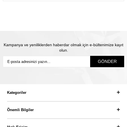
Satın almış olduğunuz mücevhere değeri üzerinden
sigorta yapılmaktadır. Olası kayıp durumunda Thales
pırlanta olarak biz yeni ürün üretip size gönderiyoruz.
Siz
sigortanın ödeme süresini beklemiyorsunuz.
Kampanya ve yeniliklerden haberdar olmak için e-bültenimize kayıt
olun.
GÖNDER
Kategoriler
Önemli Bilgiler