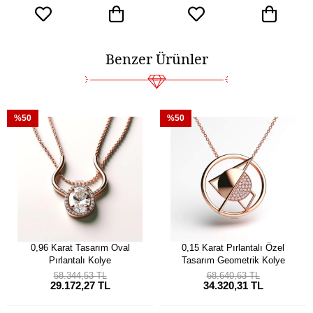
Benzer Ürünler
%50
%50
0,96 Karat Tasarım Oval
0,15 Karat Pırlantalı Özel
Pırlantalı Kolye
Tasarım Geometrik Kolye
58.344,53 TL
68.640,63 TL
29.172,27 TL
34.320,31 TL