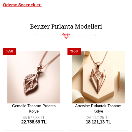
Ödeme Seçenekleri
Benzer Pırlanta Modelleri
%50
%50
Gemelle Tasarım Pırlanta
Arrowine Pırlantalı Tasarım
Kolye
Kolye
45.577,38 TL
36.242,25 TL
22.788,69 TL
18.121,13 TL