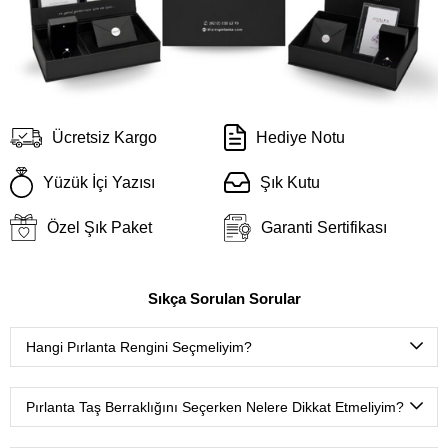
Ücretsiz Kargo
Hediye Notu
Yüzük İçi Yazısı
Şık Kutu
Özel Şık Paket
Garanti Sertifikası
Sıkça Sorulan Sorular
Hangi Pırlanta Rengini Seçmeliyim?
D color
(Çok nadir bulunan ekstra beyaz),
E color
(Nadir
bulunan ekstra beyaz),
F color
(Ekstra beyaz),
G color
Pırlanta Taş Berraklığını Seçerken Nelere Dikkat Etmeliyim?
(Beyaz Plus),
H color
(Beyaz),
I color
(Çok hafif renkli
beyaz),
J color
(Hafif renkli beyaz),
K color
(Renkli beyaz),
FL-IF
(Tertemiz, çok nadir bulunur.),
VVS
(Mikroskop