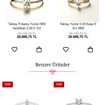
Tektaş Pırlanta Yüzük HRD
Tektaş Yüzük 0,30 Karat E
Sertifikalı 0,30 E SI2
SI2 HRD
66.706,75 TL
66.706,75 TL
28.888,75 TL
28.888,75 TL
Benzer Ürünler
%50
%50