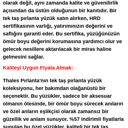
olarak değil, aynı zamanda kalite ve güvenilirlik
açısından da üstün olduğunun bir kanıtıdır. Bir
tek taş pırlanta yüzük satın alırken, HRD
sertifikasının varlığı, yatırımınızın değerini ve
saflığını garanti eder. Bu sertifika, yüzüğünüzün
ömür boyu değerini korumasına yardımcı olur ve
gelecek nesillere aktarılacak bir miras haline
gelmesini sağlar.
Kaliteyi Uygun Fiyata Almak:
Thales Pırlanta'nın tek taş pırlanta yüzük
koleksiyonu, her bakımdan olağanüstü bir
seçenektir. Bu yüzükler, sadece bir aksesuar
olmanın ötesinde, bir ömür boyu sürecek anıların
ve özel anların eşlikçisi olarak zamansız bir
güzellik ve anlam sunuyor. %57 indirimli fiyatlarla
sunulan bu özel yüzükler, kaliteli bir tek taş