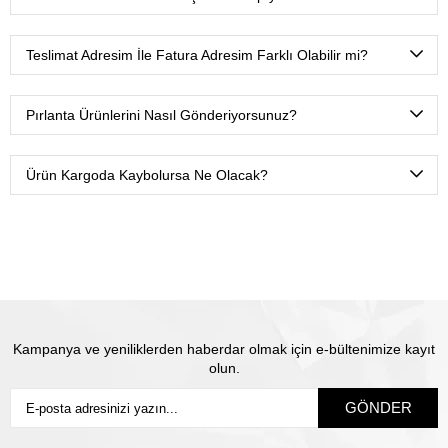
güvenli alışveriş yapabilirsiniz.
Mevcut yasalar gereği kredi kartlarına maksimum 3 taksit
yapabiliyoruz.
Teslimat Adresim İle Fatura Adresim Farklı Olabilir mi?
Tabii ki. Ödeme esnasında fatura ve teslimat adreslerini
farklı tanımlamanız yeterli olacaktır.
Pırlanta Ürünlerini Nasıl Gönderiyorsunuz?
Ürünlerimizi Yurtiçi kargo ile sadece sizin belirtmiş
olduğunuz isme teslim olacak şekilde sigortalı olarak
Ürün Kargoda Kaybolursa Ne Olacak?
gönderiyoruz.
Satın almış olduğunuz mücevhere değeri üzerinden
sigorta yapılmaktadır. Olası kayıp durumunda Thales
pırlanta olarak biz yeni ürün üretip size gönderiyoruz.
Siz
sigortanın ödeme süresini beklemiyorsunuz.
Kampanya ve yeniliklerden haberdar olmak için e-bültenimize kayıt
olun.
GÖNDER