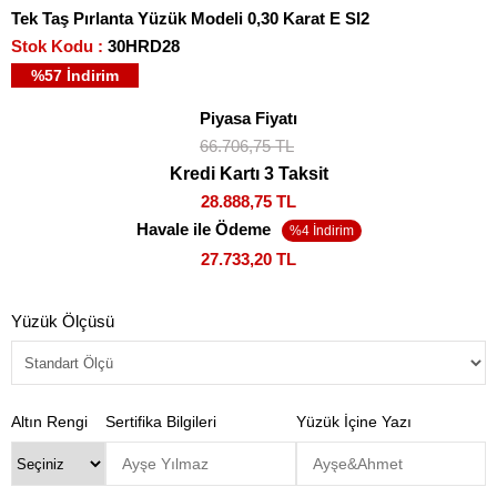
Tek Taş Pırlanta Yüzük Modeli 0,30 Karat E SI2
Stok Kodu
30HRD28
%
57
İndirim
Piyasa Fiyatı
66.706,75 TL
Kredi Kartı 3 Taksit
28.888,75 TL
Havale ile Ödeme
27.733,20 TL
Yüzük Ölçüsü
Altın Rengi
Sertifika Bilgileri
Yüzük İçine Yazı