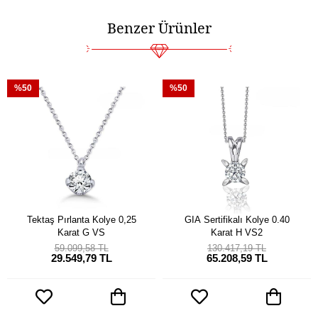
Benzer Ürünler
%50
%50
Tektaş Pırlanta Kolye 0,25
GIA Sertifikalı Kolye 0.40
Karat G VS
Karat H VS2
59.099,58 TL
130.417,19 TL
29.549,79 TL
65.208,59 TL