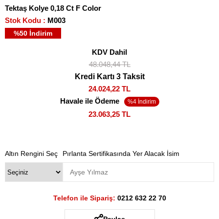
Tektaş Kolye 0,18 Ct F Color
Stok Kodu
M003
%
50
İndirim
KDV Dahil
48.048,44 TL
Kredi Kartı 3 Taksit
24.024,22 TL
Havale ile Ödeme
23.063,25 TL
Altın Rengini Seç
Pırlanta Sertifikasında Yer Alacak İsim
Telefon ile Sipariş:
0212 632 22 70