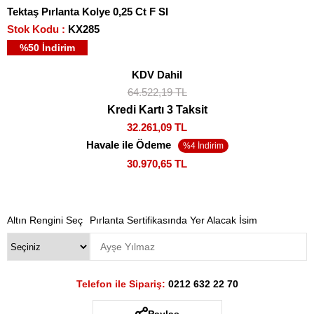
Tektaş Pırlanta Kolye 0,25 Ct F SI
Stok Kodu
KX285
%
50
İndirim
KDV Dahil
64.522,19 TL
Kredi Kartı 3 Taksit
32.261,09 TL
Havale ile Ödeme
30.970,65 TL
Altın Rengini Seç
Pırlanta Sertifikasında Yer Alacak İsim
Telefon ile Sipariş:
0212 632 22 70