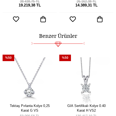
38.438,75 TL
26.162,38 TL
19.219,38 TL
14.389,31 TL
Benzer Ürünler
%50
%50
Tektaş Pırlanta Kolye 0,25
GIA Sertifikalı Kolye 0.40
Karat G VS
Karat H VS2