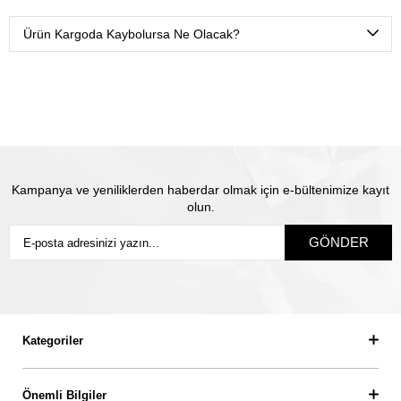
Ürünlerimizi Yurtiçi kargo ile sadece sizin belirtmiş
olduğunuz isme teslim olacak şekilde sigortalı olarak
Ürün Kargoda Kaybolursa Ne Olacak?
gönderiyoruz.
Satın almış olduğunuz mücevhere değeri üzerinden
sigorta yapılmaktadır. Olası kayıp durumunda Thales
pırlanta olarak biz yeni ürün üretip size gönderiyoruz.
Siz
sigortanın ödeme süresini beklemiyorsunuz.
Kampanya ve yeniliklerden haberdar olmak için e-bültenimize kayıt
olun.
GÖNDER
Kategoriler
Önemli Bilgiler