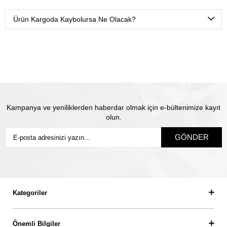
Ürünlerimizi Yurtiçi kargo ile sadece sizin belirtmiş
olduğunuz isme teslim olacak şekilde sigortalı olarak
Ürün Kargoda Kaybolursa Ne Olacak?
gönderiyoruz.
Satın almış olduğunuz mücevhere değeri üzerinden
sigorta yapılmaktadır. Olası kayıp durumunda Thales
pırlanta olarak biz yeni ürün üretip size gönderiyoruz.
Siz
sigortanın ödeme süresini beklemiyorsunuz.
Kampanya ve yeniliklerden haberdar olmak için e-bültenimize kayıt
olun.
GÖNDER
Kategoriler
Önemli Bilgiler