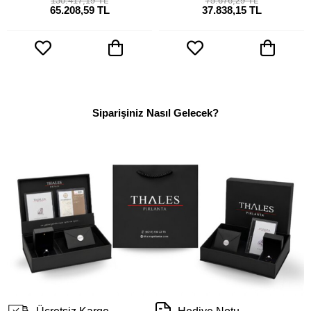
130.417,19 TL
75.676,29 TL
65.208,59 TL
37.838,15 TL
Siparişiniz Nasıl Gelecek?