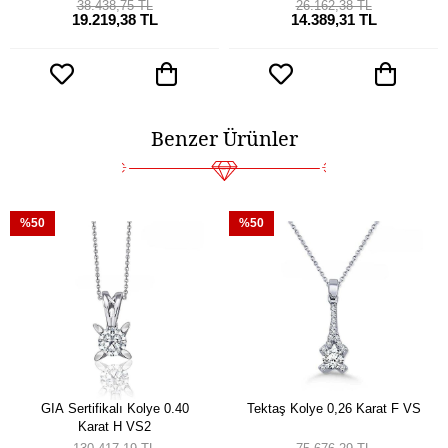
38.438,75 TL
26.162,38 TL
19.219,38 TL
14.389,31 TL
Benzer Ürünler
%50
%50
GIA Sertifikalı Kolye 0.40
Tektaş Kolye 0,26 Karat F VS
Karat H VS2