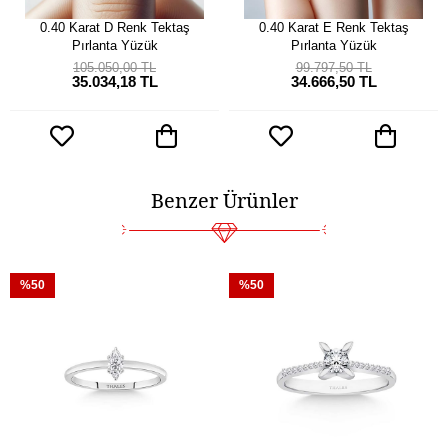
0.40 Karat D Renk Tektaş
0.40 Karat E Renk Tektaş
Pırlanta Yüzük
Pırlanta Yüzük
105.050,00 TL
99.797,50 TL
35.034,18 TL
34.666,50 TL
Benzer Ürünler
%50
%50