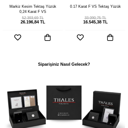
Markiz Kesim Tektaş Yüzük
0.17 Karat F VS Tektaş Yüzük
0,24 Karat F VS
52.393,69 TL
33.090,75 TL
26.196,84 TL
16.545,38 TL
Siparişiniz Nasıl Gelecek?