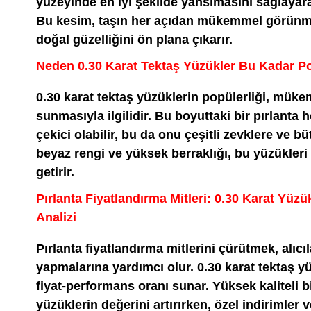
yüzeyinde en iyi şekilde yansımasını sağlayarak 
Bu kesim, taşın her açıdan mükemmel görünmes
doğal güzelliğini ön plana çıkarır.
Neden 0.30 Karat Tektaş Yüzükler Bu Kadar P
0.30 karat tektaş yüzüklerin popülerliği, mük
sunmasıyla ilgilidir. Bu boyuttaki bir pırlanta
çekici olabilir, bu da onu çeşitli zevklere ve b
beyaz rengi ve yüksek berraklığı, bu yüzükleri 
getirir.
Pırlanta Fiyatlandırma Mitleri: 0.30 Karat Yüzü
Analizi
Pırlanta fiyatlandırma mitlerini çürütmek, alıcıla
yapmalarına yardımcı olur. 0.30 karat tektaş 
fiyat-performans oranı sunar. Yüksek kaliteli bi
yüzüklerin değerini artırırken, özel indirimler