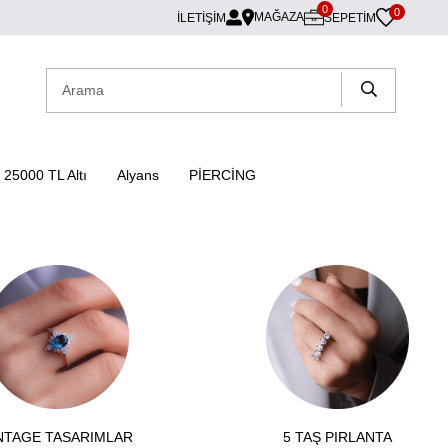
0
0
MAĞAZA
İLETİŞİM
SEPETIM
25000 TL Altı
Alyans
PİERCİNG
NTAGE TASARIMLAR
5 TAŞ PIRLANTA