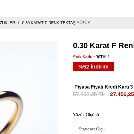
ÜZÜKLER
0.30 KARAT F RENK TEKTAŞ YÜZÜK
0.30 Karat F Re
Stok Kodu
30THL1
%
52
İndirim
Piyasa Fiyatı
Kredi Kartı 3
57.252,25 TL
27.456,2
Yüzük Ölçüsü