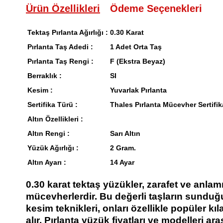
Ürün Özellikleri
Ödeme Seçenekleri
Tektaş Pırlanta Ağırlığı :
0.30 Karat
Pırlanta Taş Adedi :
1 Adet Orta Taş
Pırlanta Taş Rengi :
F (Ekstra Beyaz)
Berraklık :
SI
Kesim :
Yuvarlak Pırlanta
Sertifika Türü :
Thales Pırlanta Mücevher Sertifik
Altın Özellikleri :
Altın Rengi :
Sarı Altın
Yüzük Ağırlığı :
2 Gram.
Altın Ayarı :
14 Ayar
0.30 karat tektaş yüzükler, zarafet ve anlamı
mücevherlerdir. Bu değerli taşların sunduğu
kesim teknikleri, onları özellikle popüler kı
alır. Pırlanta yüzük fiyatları ve modelleri ar