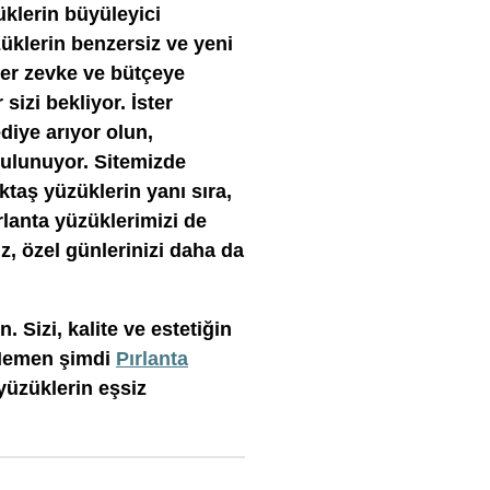
klerin büyüleyici
züklerin benzersiz ve yeni
Her zevke ve bütçeye
sizi bekliyor. İster
diye arıyor olun,
 bulunuyor. Sitemizde
ktaş yüzüklerin yanı sıra,
rlanta yüzüklerimizi de
, özel günlerinizi daha da
 Sizi, kalite ve estetiğin
 Hemen şimdi
Pırlanta
 yüzüklerin eşsiz