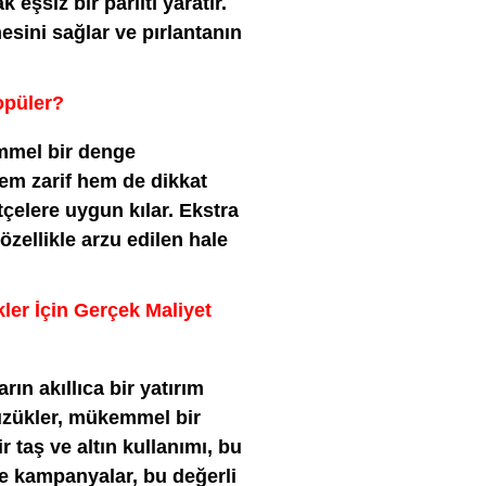
eşsiz bir parıltı yaratır.
ini sağlar ve pırlantanın
opüler?
emmel bir denge
 hem zarif hem de dikkat
ütçelere uygun kılar. Ekstra
özellikle arzu edilen hale
kler İçin Gerçek Maliyet
rın akıllıca bir yatırım
yüzükler, mükemmel bir
r taş ve altın kullanımı, bu
 ve kampanyalar, bu değerli