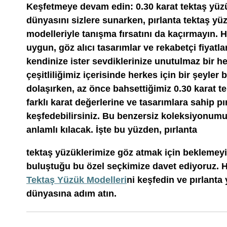
Keşfetmeye devam edin: 0.30 karat tektaş yüzü
dünyasını sizlere sunarken, pırlanta tektaş yü
modelleriyle tanışma fırsatını da kaçırmayın. 
uygun, göz alıcı tasarımlar ve rekabetçi fiyatlar 
kendinize ister sevdiklerinize unutulmaz bir he
çeşitliliğimiz içerisinde herkes için bir şeyler
dolaşırken, az önce bahsettiğimiz 0.30 karat te
farklı karat değerlerine ve tasarımlara sahip pı
keşfedebilirsiniz. Bu benzersiz koleksiyonumuz
anlamlı kılacak. İşte bu yüzden, pırlanta
tektaş yüzüklerimize göz atmak için beklemeyin.
buluştuğu bu özel seçkimize davet ediyoruz.
Tektaş Yüzük Modelleri
ni keşfedin ve pırlanta
dünyasına adım atın.