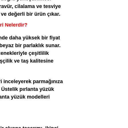
ravür, cilalama ve tesviye
 ve değerli bir ürün çıkar.
ri Nelerdir?
nde daha yüksek bir fiyat
 beyaz bir parlaklık sunar.
enekleriyle çeşitlilik
şçilik ve taş kalitesine
i inceleyerek parmağınıza
 Üstelik pırlanta yüzük
rlanta yüzük modelleri