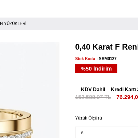
AN YÜZÜKLERI
0,40 Karat F Ren
Stok Kodu
SRM0127
%
50
İndirim
KDV Dahil
Kredi Kartı 
152.588,07 TL
76.294,
Yüzük Ölçüsü