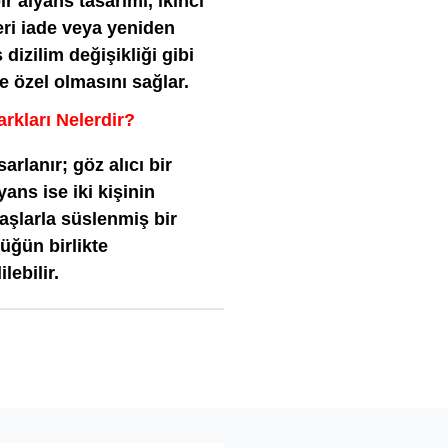
r alyans tasarımı, ikinci
eri iade veya yeniden
 dizilim değişikliği gibi
 özel olmasını sağlar.
rkları Nelerdir?
rlanır; göz alıcı bir
yans ise iki kişinin
taşlarla süslenmiş bir
üğün birlikte
lebilir.