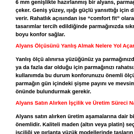
6 mm genişlikte hazırlanmış bir alyans, parm
çeker. Geniş yüzey, ışığı güçlü yansıttığı için 
verir. Rahatlık açısından ise “comfort fit” olar
tasarımlar tercih edildiğinde parmağınızda s
boyu konfor sağlar.
Alyans Ölçüsünü Yanlış Almak Nelere Yol Aça
Yanlış ölçü alınırsa yüzüğünüz ya parmağınızd
ya da fazla dar olduğu için parmağınızı rahatsı
kullanımda bu durum konforunuzu önemli ölçüd
parmağın gün içindeki şişme payını ve mevsimse
önünde bulundurmak gerekir.
Alyans Satın Alırken İşçilik ve Üretim Süreci Na
Alyans satın alırken üretim aşamalarına dair b
önemlidir. Kaliteli maden (altın veya platin) se
işçiliği ve pırlanta yüzük modellerinde taşların