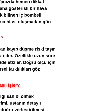
ağınızda hemen dikkat
daha gösterişli bir hava
ak bilinen iç bombeli
ıkma hissi oluşmadan gün
r?
an kayıp düşme riski taşır
z eder. Özellikle uzun süre
e etkiler. Doğru ölçü için
l farklılıkları göz
sıl İşler?
ilgi sahibi olmak
çimi, ustanın detaylı
 doğru yerleştirilmesi