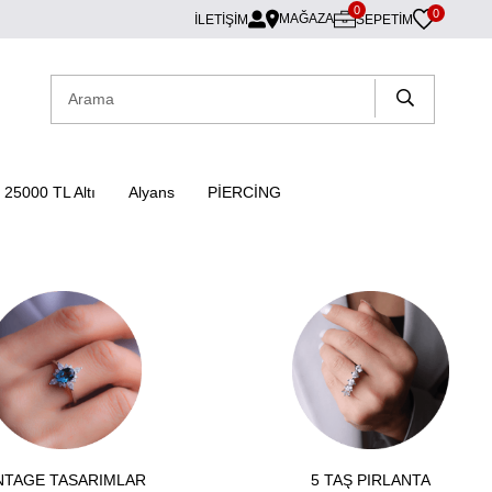
0
0
MAĞAZA
İLETİŞİM
SEPETIM
25000 TL Altı
Alyans
PİERCİNG
NTAGE TASARIMLAR
5 TAŞ PIRLANTA