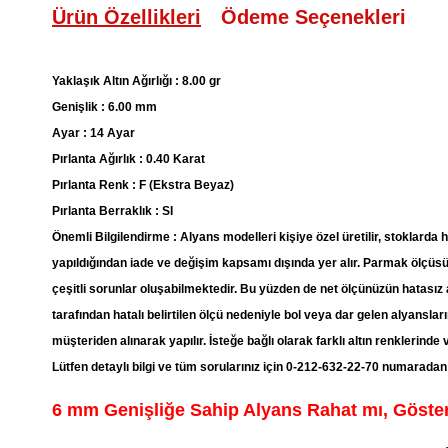
Ürün Özellikleri
Ödeme Seçenekleri
Yaklaşık Altın Ağırlığı : 8.00 gr
Genişlik : 6.00 mm
Ayar : 14 Ayar
Pırlanta Ağırlık : 0.40 Karat
Pırlanta Renk : F (Ekstra Beyaz)
Pırlanta Berraklık : SI
Önemli Bilgilendirme : Alyans modelleri kişiye özel üretilir, stoklarda
yapıldığından iade ve değişim kapsamı dışında yer alır. Parmak ölçüsü
çeşitli sorunlar oluşabilmektedir. Bu yüzden de net ölçünüzün hatasız 
tarafından hatalı belirtilen ölçü nedeniyle bol veya dar gelen alyansları
müşteriden alınarak yapılır. İsteğe bağlı olarak farklı altın renklerinde
Lütfen detaylı bilgi ve tüm sorularınız için 0-212-632-22-70 numarada
6 mm Genişliğe Sahip Alyans Rahat mı, Göster