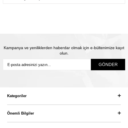
gönderiyoruz.
Satın almış olduğunuz mücevhere değeri üzerinden
sigorta yapılmaktadır. Olası kayıp durumunda Thales
pırlanta olarak biz yeni ürün üretip size gönderiyoruz.
Siz
sigortanın ödeme süresini beklemiyorsunuz.
Kampanya ve yeniliklerden haberdar olmak için e-bültenimize kayıt
olun.
GÖNDER
Kategoriler
Önemli Bilgiler