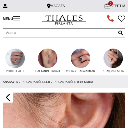
0
MAĞAZA
SEPETIM
MENU
25000 TL ALTI
VINTAGE TASARIMLAR
5 TAŞ PIRLANTA
HAFTANIN FIRSATI
ANASAYFA
PIRLANTA KÜPELER
PIRLANTA KÜPE 0,15 KARAT