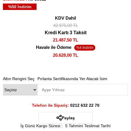
%
50
İndirim
KDV Dahil
42.975,00 TL
Kredi Kartı 3 Taksit
21.487,50 TL
Havale ile Ödeme
20.628,00 TL
Altın Rengini Seç
Pırlanta Sertifikasında Yer Alacak İsim
Telefon ile Sipariş:
0212 632 22 70
Paylaş
İş Günü Kargo Süresi
:
5 Tahmini Teslimat Tarihi