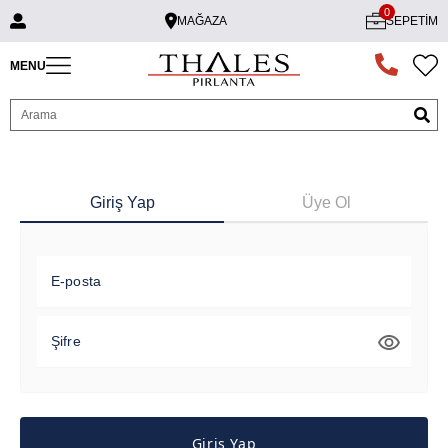
0
MAĞAZA
SEPETIM
MENU
Giriş Yap
Üye Ol
E-posta
Şifre
Giriş Yap