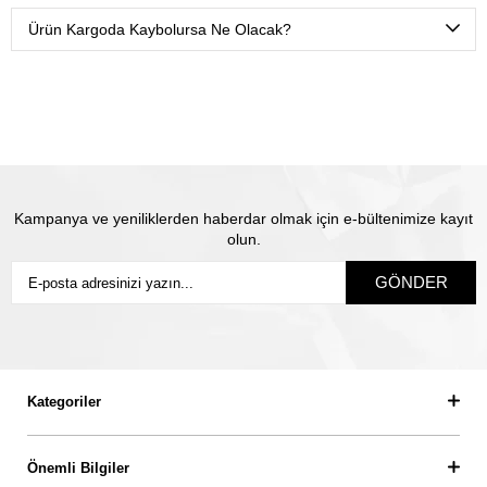
olduğunuz isme teslim olacak şekilde sigortalı olarak
Ürün Kargoda Kaybolursa Ne Olacak?
gönderiyoruz.
Satın almış olduğunuz mücevhere değeri üzerinden
sigorta yapılmaktadır. Olası kayıp durumunda Thales
pırlanta olarak biz yeni ürün üretip size gönderiyoruz.
Siz
sigortanın ödeme süresini beklemiyorsunuz.
Kampanya ve yeniliklerden haberdar olmak için e-bültenimize kayıt
olun.
GÖNDER
Kategoriler
Önemli Bilgiler