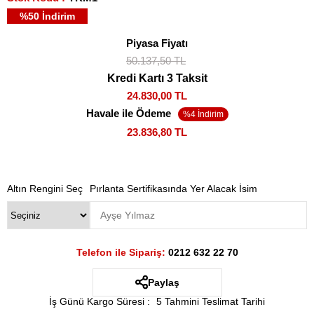
%
50
İndirim
Piyasa Fiyatı
50.137,50 TL
Kredi Kartı 3 Taksit
24.830,00 TL
Havale ile Ödeme
23.836,80 TL
Altın Rengini Seç
Pırlanta Sertifikasında Yer Alacak İsim
Telefon ile Sipariş:
0212 632 22 70
Paylaş
İş Günü Kargo Süresi
:
5 Tahmini Teslimat Tarihi