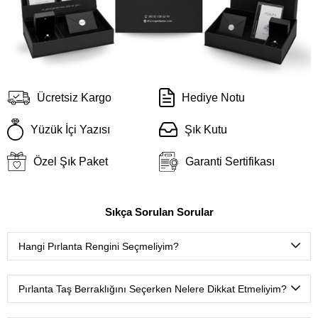
Ücretsiz Kargo
Hediye Notu
Yüzük İçi Yazısı
Şık Kutu
Özel Şık Paket
Garanti Sertifikası
Sıkça Sorulan Sorular
Hangi Pırlanta Rengini Seçmeliyim?
D color
(Çok nadir bulunan ekstra beyaz),
E color
(Nadir
bulunan ekstra beyaz),
F color
(Ekstra beyaz),
G color
Pırlanta Taş Berraklığını Seçerken Nelere Dikkat Etmeliyim?
(Beyaz Plus),
H color
(Beyaz),
I color
(Çok hafif renkli
beyaz),
J color
(Hafif renkli beyaz),
K color
(Renkli beyaz),
FL-IF
(Tertemiz, çok nadir bulunur.),
VVS
(Mikroskop