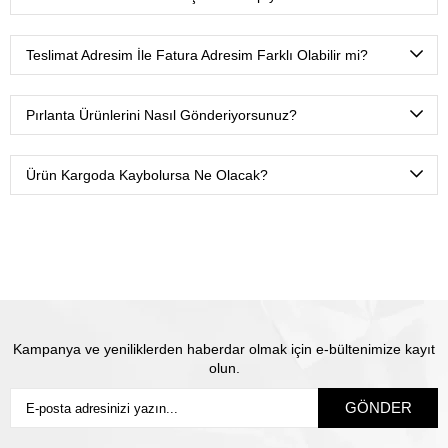
güvenli alışveriş yapabilirsiniz.
Mevcut yasalar gereği kredi kartlarına maksimum 3 taksit
yapabiliyoruz.
Teslimat Adresim İle Fatura Adresim Farklı Olabilir mi?
Tabii ki. Ödeme esnasında fatura ve teslimat adreslerini
farklı tanımlamanız yeterli olacaktır.
Pırlanta Ürünlerini Nasıl Gönderiyorsunuz?
Ürünlerimizi Yurtiçi kargo ile sadece sizin belirtmiş
olduğunuz isme teslim olacak şekilde sigortalı olarak
Ürün Kargoda Kaybolursa Ne Olacak?
gönderiyoruz.
Satın almış olduğunuz mücevhere değeri üzerinden
sigorta yapılmaktadır. Olası kayıp durumunda Thales
pırlanta olarak biz yeni ürün üretip size gönderiyoruz.
Siz
sigortanın ödeme süresini beklemiyorsunuz.
Kampanya ve yeniliklerden haberdar olmak için e-bültenimize kayıt
olun.
GÖNDER