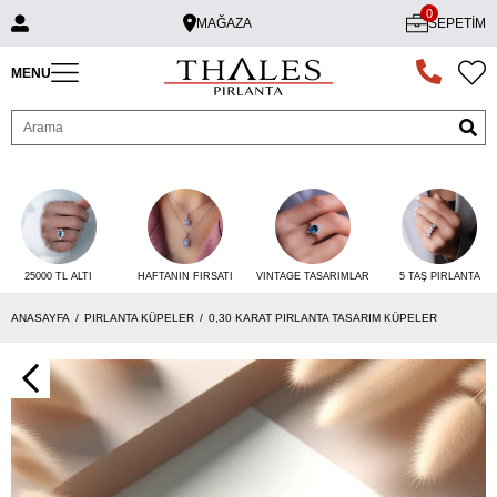
0
MAĞAZA
SEPETIM
MENU
25000 TL ALTI
VINTAGE TASARIMLAR
5 TAŞ PIRLANTA
HAFTANIN FIRSATI
ANASAYFA
PIRLANTA KÜPELER
0,30 KARAT PIRLANTA TASARIM KÜPELER