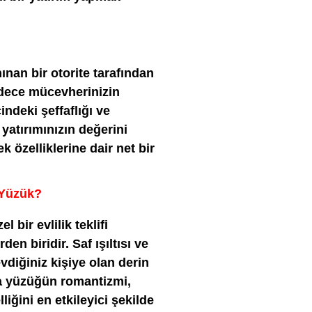
ınan bir otorite tarafından
adece mücevherinizin
indeki şeffaflığı ve
, yatırımınızın değerini
özelliklerine dair net bir
ş Yüzük?
 bir evlilik teklifi
n biridir. Saf ışıltısı ve
vdiğiniz kişiye olan derin
nta yüzüğün romantizmi,
liğini en etkileyici şekilde