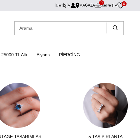
0
0
MAĞAZA
İLETİŞİM
SEPETIM
25000 TL Altı
Alyans
PİERCİNG
NTAGE TASARIMLAR
5 TAŞ PIRLANTA