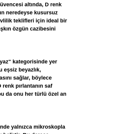
 güvencesi altında, D renk
ının neredeyse kusursuz
ilik teklifleri için ideal bir
 aşkın özgün cazibesini
yaz" kategorisinde yer
u eşsiz beyazlık,
sını sağlar, böylece
 D renk pırlantanın saf
bu da onu her türlü özel an
yinde yalnızca mikroskopla