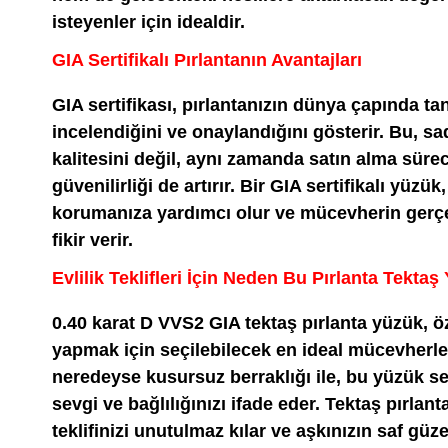
isteyenler için idealdir.
GIA Sertifikalı Pırlantanın Avantajları
GIA sertifikası, pırlantanızın dünya çapında tan
incelendiğini ve onaylandığını gösterir. Bu, s
kalitesini değil, aynı zamanda satın alma sürec
güvenilirliği de artırır. Bir GIA sertifikalı yüzük
korumanıza yardımcı olur ve mücevherin gerçek 
fikir verir.
Evlilik Teklifleri İçin Neden Bu Pırlanta Tekta
0.40 karat D VVS2 GIA tektaş pırlanta yüzük, özel
yapmak için seçilebilecek en ideal mücevherlerde
neredeyse kusursuz berraklığı ile, bu yüzük se
sevgi ve bağlılığınızı ifade eder. Tektaş pırla
teklifinizi unutulmaz kılar ve aşkınızın saf güzel