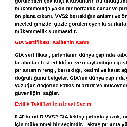
görülebilen çok küçük kusurların bulunduğunu 
mükemmelliğe yakın bir berraklık sunar ve pırl
ön plana çıkarır. VVS2 berraklığın anlamı ve 
incelediğinizde, gözle görülemeyen kusurlarla 
mükemmellik sunmasıdır.
GIA Sertifikası: Kalitenin Kanıtı
GIA sertifikası, pırlantanın dünya çapında kabu
tarafından test edildiğini ve onaylandığını göste
pırlantanın rengi, berraklığı, kesimi ve karat ağı
doğruluğunu belgeler. GIA'nın dünya çapında gü
yüzüğün değerine katkısını artırır ve mücevher
güvenliğini sağlar.
Evlilik Teklifleri İçin İdeal Seçim
0.40 karat D VVS2 GIA tektaş pırlanta yüzük, unu
için mükemmel bir seçimdir. Tektaş pırlanta 