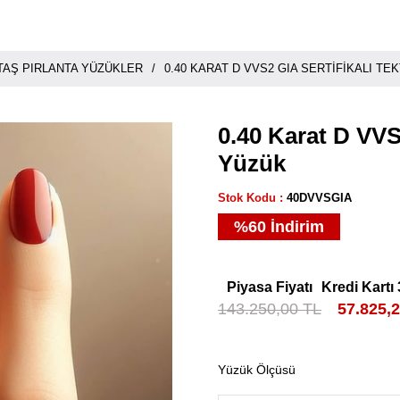
KTAŞ PIRLANTA YÜZÜKLER
0.40 KARAT D VVS2 GIA SERTIFIKALI TE
0.40 Karat D VVS2
Yüzük
Stok Kodu
40DVVSGIA
%
60
İndirim
Piyasa Fiyatı
Kredi Kartı 
143.250,00 TL
57.825,
Yüzük Ölçüsü