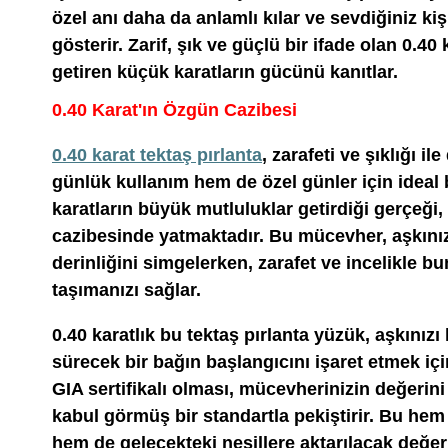
özel anı daha da anlamlı kılar ve sevdiğiniz kişi
gösterir. Zarif, şık ve güçlü bir ifade olan 0.40
getiren küçük karatların gücünü kanıtlar.
0.40 Karat'ın Özgün Cazibesi
0.40 karat tektaş pırlanta
, zarafeti ve şıklığı i
günlük kullanım hem de özel günler için ideal
karatların büyük mutluluklar getirdiği gerçeği,
cazibesinde yatmaktadır. Bu mücevher, aşkın
derinliğini simgelerken, zarafet ve incelikle b
taşımanızı sağlar.
0.40 karatlık bu tektaş pırlanta yüzük, aşkını
sürecek bir bağın başlangıcını işaret etmek i
GIA sertifikalı olması, mücevherinizin değerini 
kabul görmüş bir standartla pekiştirir. Bu he
hem de gelecekteki nesillere aktarılacak değer