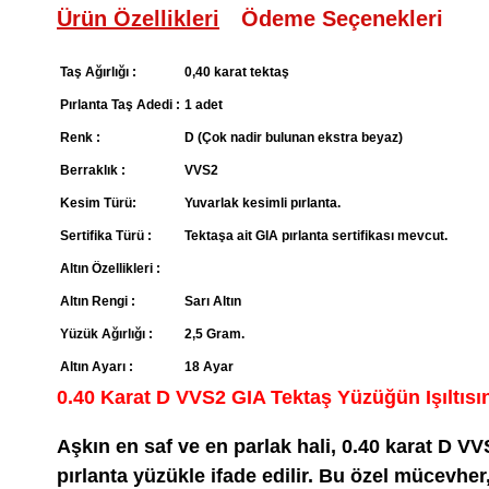
Ürün Özellikleri
Ödeme Seçenekleri
Taş Ağırlığı :
0,40 karat tektaş
Pırlanta Taş Adedi :
1 adet
Renk :
D (Çok nadir bulunan ekstra beyaz)
Berraklık :
VVS2
Kesim Türü:
Yuvarlak kesimli pırlanta.
Sertifika Türü :
Tektaşa ait GIA pırlanta sertifikası mevcut.
Altın Özellikleri :
Altın Rengi :
Sarı Altın
Yüzük Ağırlığı :
2,5 Gram.
Altın Ayarı :
18 Ayar
0.40 Karat D VVS2 GIA Tektaş Yüzüğün Işıltısı
Aşkın en saf ve en parlak hali, 0.40 karat D VVS
pırlanta yüzükle ifade edilir. Bu özel mücevher,