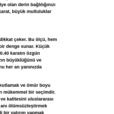
ye olan derin bağlılığınızı
 karat, büyük mutluluklar
le dikkat çeker. Bu ölçü, hem
 bir denge sunar. Küçük
 0.40 karatın özgün
ızın büyüklüğünü ve
unu her an yanınızda
zı kutlamak ve ömür boyu
çin mükemmel bir seçimdir.
ve kalitesini uluslararası
m anı ölümsüzleştirmek
li bir yatırım yapmak