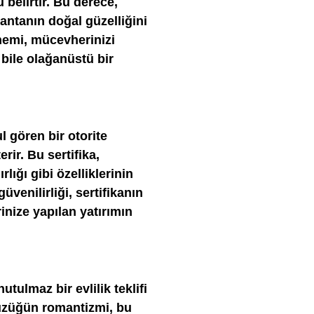
belirtir. Bu derece,
antanın doğal güzelliğini
önemi, mücevherinizi
bile olağanüstü bir
l gören bir otorite
rir. Bu sertifika,
rlığı gibi özelliklerinin
venilirliği, sertifikanın
inize yapılan yatırımın
tulmaz bir evlilik teklifi
yüzüğün romantizmi, bu