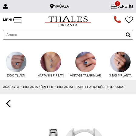
0
MAĞAZA
SEPETIM
MENU
25000 TL ALTI
VINTAGE TASARIMLAR
5 TAŞ PIRLANTA
HAFTANIN FIRSATI
ANASAYFA
PIRLANTA KÜPELER
PIRLANTALI BAGET HALKA KÜPE 0,37 KARAT