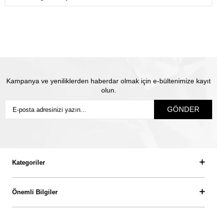
gönderiyoruz.
Satın almış olduğunuz mücevhere değeri üzerinden
sigorta yapılmaktadır. Olası kayıp durumunda Thales
pırlanta olarak biz yeni ürün üretip size gönderiyoruz.
Siz
sigortanın ödeme süresini beklemiyorsunuz.
Kampanya ve yeniliklerden haberdar olmak için e-bültenimize kayıt
olun.
GÖNDER
Kategoriler
Önemli Bilgiler