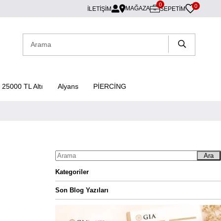
0
0
MAĞAZA
İLETİŞİM
SEPETIM
25000 TL Altı
Alyans
PİERCİNG
Ara
Kategoriler
Son Blog Yazıları