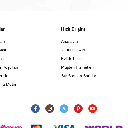
ler
Hızlı Erişim
arı
Anasayfa
mesi
25000 TL Altı
esi
Evlilik Teklifi
e Koşulları
Müşteri Hizmetleri
enlik
Sık Sorulan Sorular
ma Metni