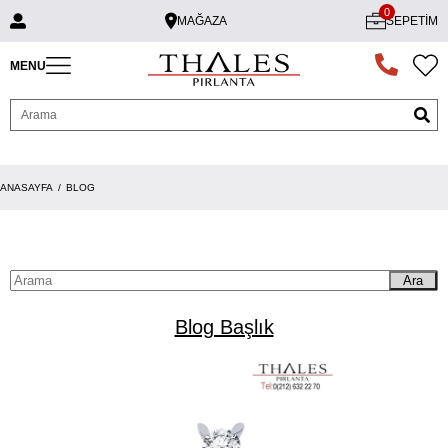
0
MAĞAZA
SEPETIM
MENU
ANASAYFA
BLOG
Ara
Blog Başlık