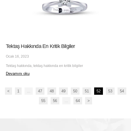
Tektaş Hakkında En Kritik Bilgiler
Ocak 16, 2023
Tektaş hakkında, tektaş hakkında en kritik bilgiler
Devamını oku
<
1
...
47
48
49
50
51
52
53
54
55
56
...
64
>