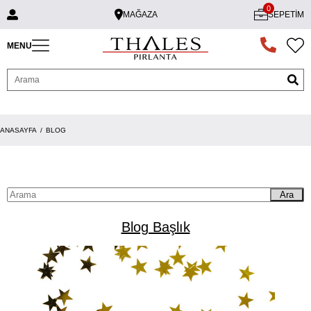
0
MAĞAZA
SEPETIM
MENU
ANASAYFA
BLOG
Ara
Blog Başlık