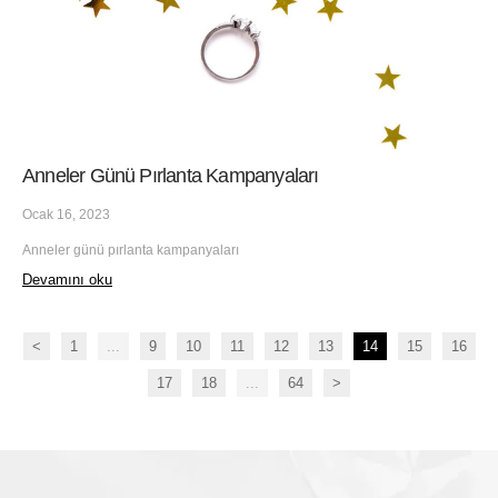
Anneler Günü Pırlanta Kampanyaları
Ocak 16, 2023
Anneler günü pırlanta kampanyaları
Devamını oku
<
1
...
9
10
11
12
13
14
15
16
17
18
...
64
>