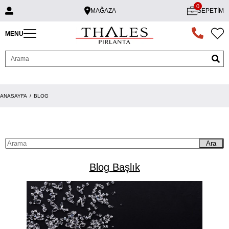
0
MAĞAZA
SEPETIM
MENU
ANASAYFA
BLOG
Ara
Blog Başlık