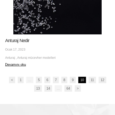
Anturaj Nedir
Ocak 17, 2023
Anturaj , Anturaj mücevher modelleri
Devamını oku
<
1
...
5
6
7
8
9
10
11
12
13
14
...
64
>