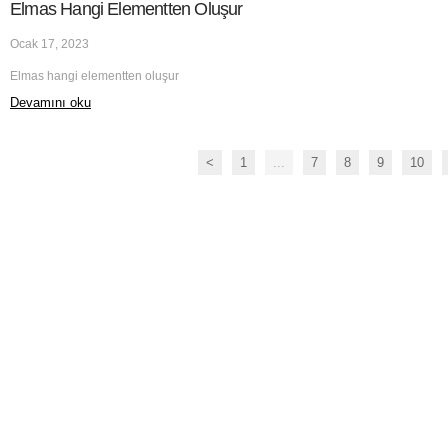
Elmas Hangi Elementten Oluşur
Ocak 17, 2023
Elmas hangi elementten oluşur
Devamını oku
<
1
...
7
8
9
10