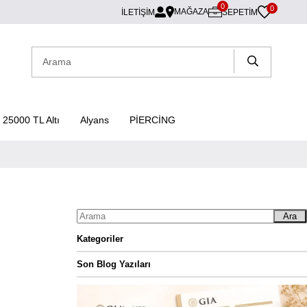
0
0
MAĞAZA
İLETİŞİM
SEPETIM
25000 TL Altı
Alyans
PİERCİNG
Ara
Kategoriler
Son Blog Yazıları