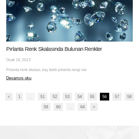
Pırlanta Renk Skalasında Bulunan Renkler
Ocak 16, 2023
Pırlanta renk skalası, kaç farklı pırlanta rengi var
Devamını oku
<
1
...
51
52
53
54
55
56
57
58
59
60
...
64
>