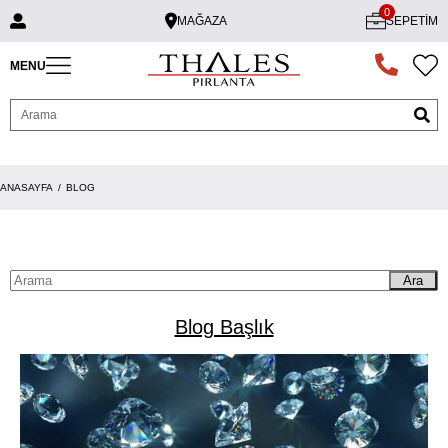
0
MAĞAZA
SEPETIM
MENU
ANASAYFA
BLOG
Ara
Blog Başlık