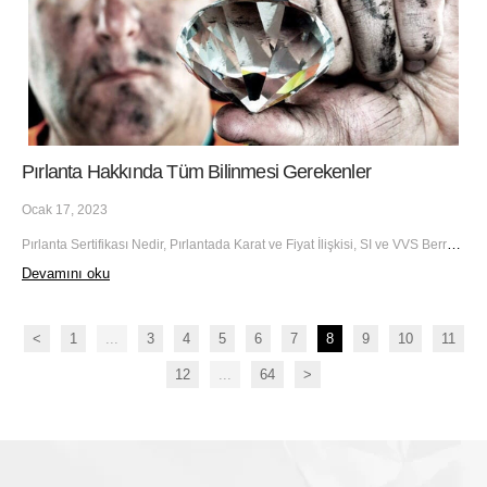
Pırlanta Hakkında Tüm Bilinmesi Gerekenler
Ocak 17, 2023
Pırlanta Sertifikası Nedir, Pırlantada Karat ve Fiyat İlişkisi, SI ve VVS Berraklığının Farkı Nedir
Devamını oku
<
1
...
3
4
5
6
7
8
9
10
11
12
...
64
>