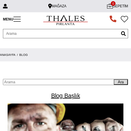
0
MAĞAZA
SEPETIM
MENU
ANASAYFA
BLOG
Ara
Blog Başlık