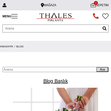
0
MAĞAZA
SEPETIM
MENU
ANASAYFA
BLOG
Ara
Blog Başlık