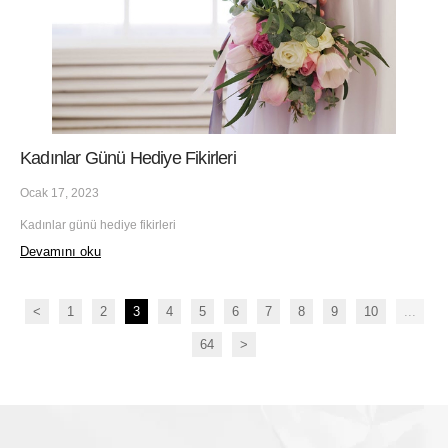
Kadınlar Günü Hediye Fikirleri
Ocak 17, 2023
Kadınlar günü hediye fikirleri
Devamını oku
<
1
2
3
4
5
6
7
8
9
10
...
64
>