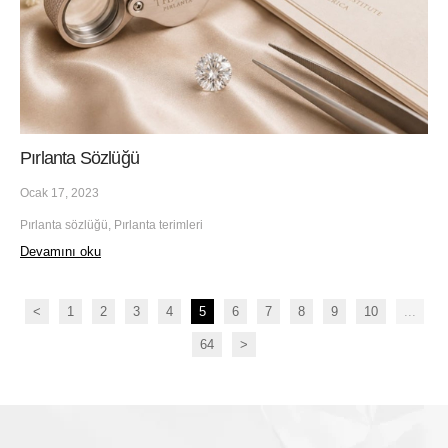
Pırlanta Sözlüğü
Ocak 17, 2023
Pırlanta sözlüğü, Pırlanta terimleri
Devamını oku
<
1
2
3
4
5
6
7
8
9
10
...
64
>