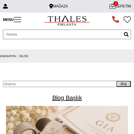
0
MAĞAZA
SEPETIM
MENU
ANASAYFA
BLOG
Ara
Blog Başlık