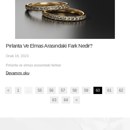
Pırlanta Ve Elmas Arasındaki Fark Nedir?
Ocak 16, 2023
Pırlanta ve elmas arasındaki farklar
Devamını oku
<
1
...
55
56
57
58
59
60
61
62
63
64
>