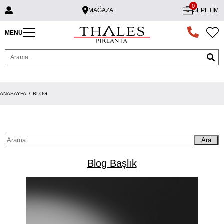
0
MAĞAZA
SEPETIM
MENU
ANASAYFA
BLOG
Ara
Blog Başlık