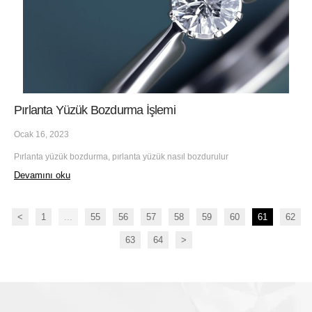
Pırlanta Yüzük Bozdurma İşlemi
Ocak 16, 2023
Pırlanta yüzük bozdurma, pırlanta yüzük nasıl bozdurulur
Devamını oku
<
1
...
55
56
57
58
59
60
61
62
63
64
>