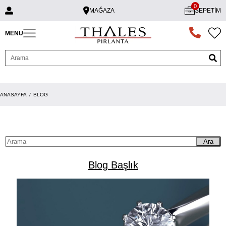
0
MAĞAZA
SEPETIM
MENU
ANASAYFA
BLOG
Ara
Blog Başlık