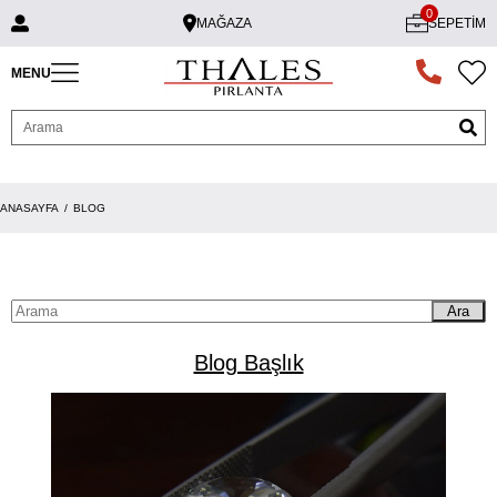
0
MAĞAZA
SEPETIM
MENU
ANASAYFA
BLOG
Ara
Blog Başlık