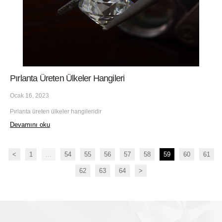
Pırlanta Üreten Ülkeler Hangileri
Ocak 16, 2023
Pırlanta üreten ülkeler hangileridir
Devamını oku
<
1
...
54
55
56
57
58
59
60
61
62
63
64
>